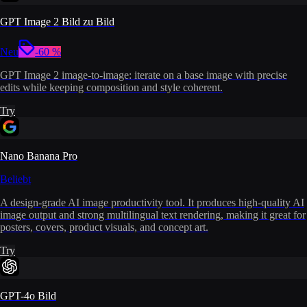
GPT Image 2 Bild zu Bild
Neu
-60 %
GPT Image 2 image-to-image: iterate on a base image with precise
edits while keeping composition and style coherent.
Try
Nano Banana Pro
Beliebt
A design-grade AI image productivity tool. It produces high-quality AI
image output and strong multilingual text rendering, making it great for
posters, covers, product visuals, and concept art.
Try
GPT-4o Bild