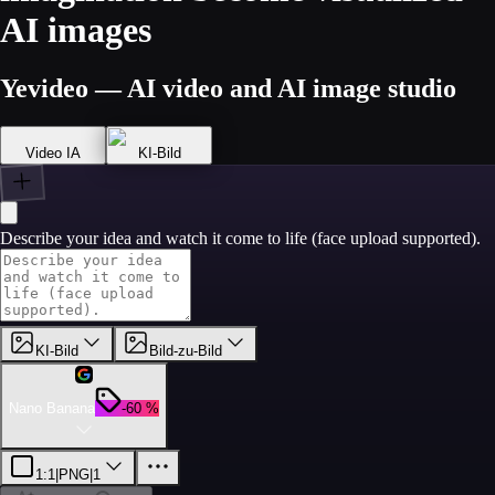
AI images
Yevideo — AI video and AI image studio
Video IA
KI-Bild
Describe your idea and watch it come to life (face upload supported).
KI-Bild
Bild-zu-Bild
Nano Banana
-60 %
1:1
|
PNG
|
1