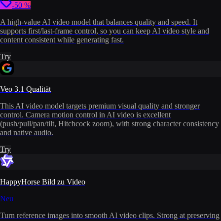
-50 %
A high-value AI video model that balances quality and speed. It
supports first/last-frame control, so you can keep AI video style and
content consistent while generating fast.
Try
Veo 3.1 Qualität
This AI video model targets premium visual quality and stronger
control. Camera motion control in AI video is excellent
(push/pull/pan/tilt, Hitchcock zoom), with strong character consistency
and native audio.
Try
HappyHorse Bild zu Video
Neu
Turn reference images into smooth AI video clips. Strong at preserving