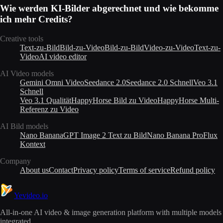
Wie werden KI-Bilder abgerechnet und wie bekomme
ich mehr Credits?
Creative tools
Text-zu-Bild
Bild-zu-Video
Bild-zu-Bild
Video-zu-Video
Text-zu-
Video
AI video editor
AI Video models
Gemini Omni Video
Seedance 2.0
Seedance 2.0 Schnell
Veo 3.1
Schnell
Veo 3.1 Qualität
HappyHorse Bild zu Video
HappyHorse Multi-
Referenz zu Video
AI Bild models
Nano Banana
GPT Image 2 Text zu Bild
Nano Banana Pro
Flux
Kontext
Company
About us
Contact
Privacy policy
Terms of service
Refund policy
Yevideo
.io
All-in-one AI video & image generation platform with multiple models
integrated.