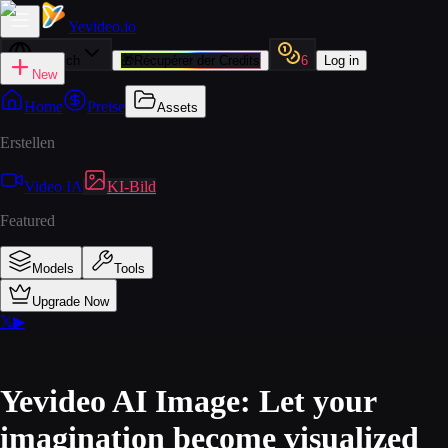
Yevideo
.io
Deutsch
🎁
Récupérer der Credits
6
Log in
New
Home
Preise
Assets
Erstellen
Video IA
KI-Bild
Featured
Models
Tools
Upgrade Now
𝕏
▶
Yevideo AI Image: Let your
imagination become visualized