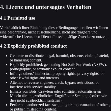
4. Lizenz und untersagtes Verhalten
4.1 Permitted use
Vorbehaltlich Ihrer Einhaltung dieser Bedingungen erteilen wir Ihnen
eine beschränkte, nicht ausschließliche, nicht übertragbare und
widerrufliche Lizenz, den Dienst für rechtmäßige Zwecke zu nutzen.
4.2 Explicitly prohibited conduct
Generate or distribute illegal, harmful, obscene, violent, hateful,
or harassing content.
Explicitly prohibited: generating Not Safe For Work (NSFW),
pornographic, or sexually explicit content.
Infringe others’ intellectual property rights, privacy rights, or
other lawful rights and interests.
Attempt to reverse engineer, crack, bypass restrictions, or
interfere with service stability.
Einsatz von Bots, Crawlern oder sonstigen automatisierten
Mitteln für ungewöhnlichen Zugriff oder Scraping (sofern wir
dies nicht ausdrücklich gestatten).
Perform unauthorized face swapping or impersonation of others,
or publish misleading content.