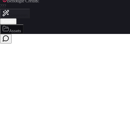
Benötigte Credits:
???
Generieren
Kreativ
Assets