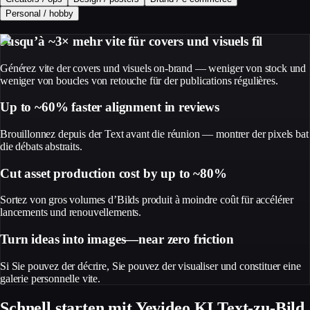
Personal / hobby
Jusqu’à ~3× mehr vite für covers und visuels fil
Générez vite der covers und visuels on-brand — weniger von stock und
weniger von boucles von retouche für der publications régulières.
Up to ~60% faster alignment in reviews
Brouillonnez depuis der Text avant die réunion — montrer der pixels bat
die débats abstraits.
Cut asset production cost by up to ~80%
Sortez von gros volumes d’Bilds produit à moindre coût für accélérer
lancements und renouvellements.
Turn ideas into images—near zero friction
Si Sie pouvez der décrire, Sie pouvez der visualiser und constituer eine
galerie personnelle vite.
Schnell starten mit Yevideo KI Text-zu-Bild