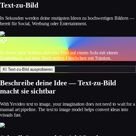
Text-zu-Bild
In Sekunden werden deine mutigsten Ideen zu hochwertigen Bildern —
bereit für Social, Werbung oder Entertainment.
In einem alten Schloss sitzt eine Frau auf einem Sofa mit einem
Zauberbuch, auf dem Tisch stehen Fläschchen mit Tränken.
KI Text-zu-Bild ausprobieren
Beschreibe deine Idee — Text-zu-Bild
macht sie sichtbar
With Yevideo text to image, your imagination does not need to wait for a
manual art pipeline. The text to image model helps convert ideas into
visuals fast.