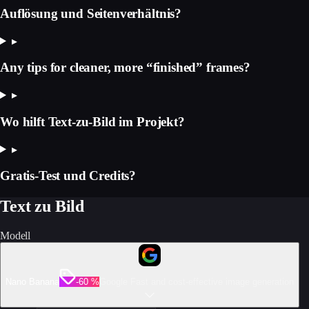
Auflösung und Seitenverhältnis?
▸
Any tips for cleaner, more “finished” frames?
▸
Wo hilft Text-zu-Bild im Projekt?
▸
Gratis-Test und Credits?
Text zu Bild
Modell
Nano Banana
-60 %
Google Fast and cost-effective image generation