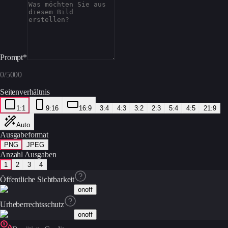
Prompt
*
0
/
5000
Seitenverhältnis
1:1
9:16
16:9
3:4
4:3
3:2
2:3
5:4
4:5
21:9
Auto
Ausgabeformat
PNG
JPEG
Anzahl Ausgaben
1
2
3
4
Öffentliche Sichtbarkeit
on
off
Urheberrechtsschutz
on
off