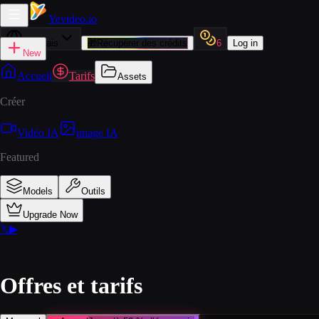
Yevideo
.io
Français
🎁
Récupérer des crédits
6
Log in
New
Accueil
Tarifs
Assets
Créer
Vidéo IA
image IA
Featured
Models
Outils
Upgrade Now
𝕏
▶
Offres et tarifs