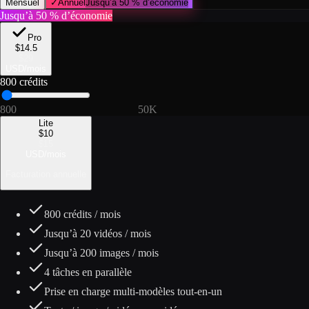
Mensuel
✓
Annuel
Jusqu’à 50 % d’économie
Jusqu’à 50 % d’économie
Pro
$
14.5
$
29
USD
/
mois
800
crédits
800
2K
3K
5K
7.5K
10K
15K
20K
50K
Lite
$
10
$
15
USD
/
mois
Facturation annuelle
800
crédits / mois
Jusqu’à
20
vidéos / mois
Jusqu’à
200
images / mois
4 tâches en parallèle
Prise en charge multi-modèles tout-en-un