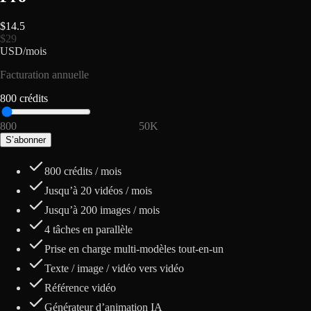
$
14.5
$
29
USD
/
mois
Facturation annuelle
800
crédits
800
2K
3K
5K
7.5K
10K
15K
20K
50K
S’abonner
800
crédits / mois
Jusqu’à
20
vidéos / mois
Jusqu’à
200
images / mois
4 tâches en parallèle
Prise en charge multi-modèles tout-en-un
Texte / image / vidéo vers vidéo
Référence vidéo
Générateur d’animation IA