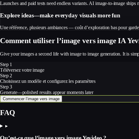
Launches and paid tests need endless variants. AI image-to-image ships 
Explore ideas—make everyday visuals more fun
Une référence, plusieurs ambiances — coût d’exploration bas pour garder
Comment utiliser l’image vers image IA Yev
Give your images a second life with image to image generation. It is simp
Step 1
Téléversez votre image
Step 2
Choisissez un modèle et configurez les paramètres
Step 3
Generate—polished results appear moments later
Commencer l’image vers image
FAQ
▸
Qu’est-ce que l’image vers image Yevideo ?