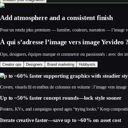
Add atmosphere and a consistent finish
Pour un rendu plus premium — lumière, couleurs, narration — l’image vers
À qui s’adresse l’image vers image Yevideo 
Ops, designers, équipes marque et commerce ou passionnés : avec des image
Creator ops
Designers
Brand marketing
Hobbyists
Up to ~60% faster supporting graphics with steadier sty
Covers, visuels fil et entêtes de colonnes en volume : l’image vers image
Up to ~50% faster concept rounds—lock style sooner
Posters, KVs, and campaigns spend ages “trying looks.” Keep composition
Iterate creative faster—save up to ~60% on asset cost