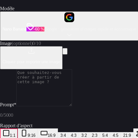
Modèle
Nano Banana
-60 %
Google : génération d’images rapide et économique
Image
(optionnel)
0
/
10
Cliquez pour importer une image
Prompt
*
0
/
5000
Rapport d’aspect
1:1
9:16
16:9
3:4
4:3
3:2
2:3
5:4
4:5
21:9