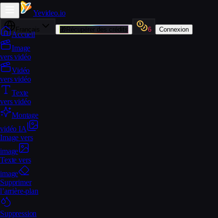
Yevideo
.io
Français
🎁
Récupérer des crédits
6
Connexion
Accueil
Image
vers vidéo
Vidéo
vers vidéo
Texte
vers vidéo
Montage
vidéo IA
Image vers
image
Texte vers
image
Supprimer
l’arrière-plan
Suppression