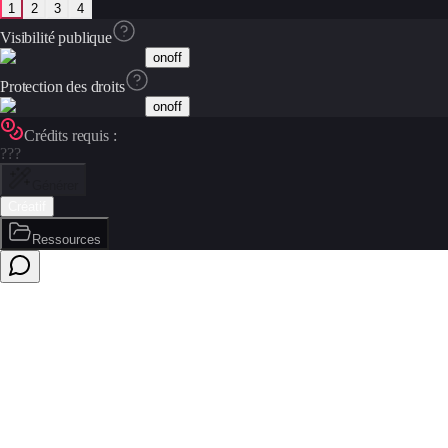
1
2
3
4
Visibilité publique
on
off
Protection des droits
on
off
Crédits requis :
???
Générer
Créatif
Ressources