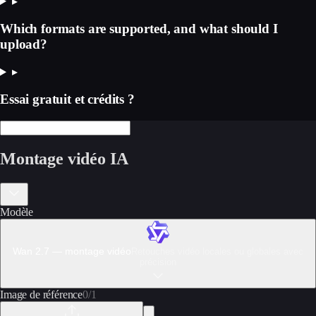
▸
Which formats are supported, and what should I
upload?
▸
Essai gratuit et crédits ?
Montage vidéo IA
Modèle
Wan 2.7 — montage vidéo
Retouches vidéo locales ou globales avec
précision
Image de référence
0
/
1