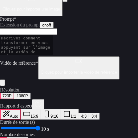
Cliquez pour importer une image
Prompt
*
Extension du prompt
on
off
Vidéo de référence
*
Cliquez pour importer la vidéo de référence
Résolution
720P
1080P
Rapport d’aspect
Auto
16:9
9:16
1:1
4:3
3:4
Durée de sortie (s)
10 s
Nombre de sorties