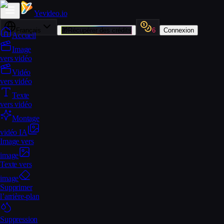
Yevideo
.io
Français
🎁
Récupérer des crédits
6
Connexion
Accueil
Image
vers vidéo
Vidéo
vers vidéo
Texte
vers vidéo
Montage
vidéo IA
Image vers
image
Texte vers
image
Supprimer
l’arrière-plan
Suppression