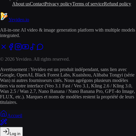
About us
Contact
Privacy policy
Terms of service
Refund policy
Yevideo
.io
All-in-one AI video & image generation platform with multiple models
integrated.
© 2026 Yevideo. All rights reserved.
Avertissement : Yevideo est un produit indépendant, sans lien avec
Google, OpenAI, Black Forest Labs, Kuaishou, Alibaba Tongyi (série
Wan) ni autres fournisseurs cités. Nous agrégons plusieurs modèles
tiers via notre interface (Veo 3.1 Fast / Veo 3.1, Kling 2.6 / Kling 3.0,
Wan 2.5 / Wan 2.7, Nano Banana / Nano Banana Pro, GPT‑4o Image,
FLUX, etc.). Marques et noms de modèles restent la propriété de leurs
titulaires.
Accueil
Log in