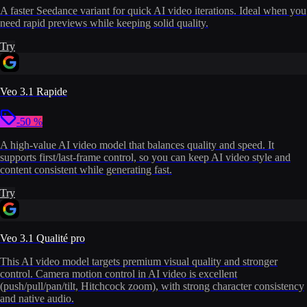
A faster Seedance variant for quick AI video iterations. Ideal when you
need rapid previews while keeping solid quality.
Try
Veo 3.1 Rapide
-50 %
A high-value AI video model that balances quality and speed. It
supports first/last-frame control, so you can keep AI video style and
content consistent while generating fast.
Try
Veo 3.1 Qualité pro
This AI video model targets premium visual quality and stronger
control. Camera motion control in AI video is excellent
(push/pull/pan/tilt, Hitchcock zoom), with strong character consistency
and native audio.