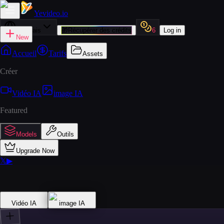
Yevideo
.io
Français
🎁
Récupérer des crédits
6
Log in
New
Accueil
Tarifs
Assets
Créer
Vidéo IA
image IA
Featured
Models
Outils
Upgrade Now
𝕏
▶
Vidéo IA
image IA