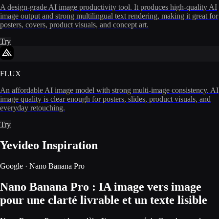
A design-grade AI image productivity tool. It produces high-quality AI
image output and strong multilingual text rendering, making it great for
posters, covers, product visuals, and concept art.
Try
FLUX
An affordable AI image model with strong multi-image consistency. AI
image quality is clear enough for posters, slides, product visuals, and
everyday retouching.
Try
Yevideo Inspiration
Google · Nano Banana Pro
Nano Banana Pro : IA image vers image
pour une clarté livrable et un texte lisible