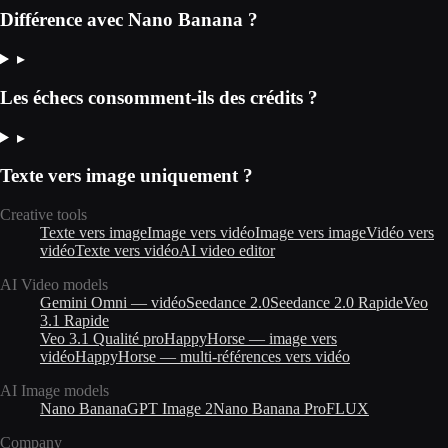
Différence avec Nano Banana ?
▸
Les échecs consomment-ils des crédits ?
▸
Texte vers image uniquement ?
Creative tools
Texte vers image
Image vers vidéo
Image vers image
Vidéo vers
vidéo
Texte vers vidéo
AI video editor
AI Video models
Gemini Omni — vidéo
Seedance 2.0
Seedance 2.0 Rapide
Veo
3.1 Rapide
Veo 3.1 Qualité pro
HappyHorse — image vers
vidéo
HappyHorse — multi-références vers vidéo
AI Image models
Nano Banana
GPT Image 2
Nano Banana Pro
FLUX
Company