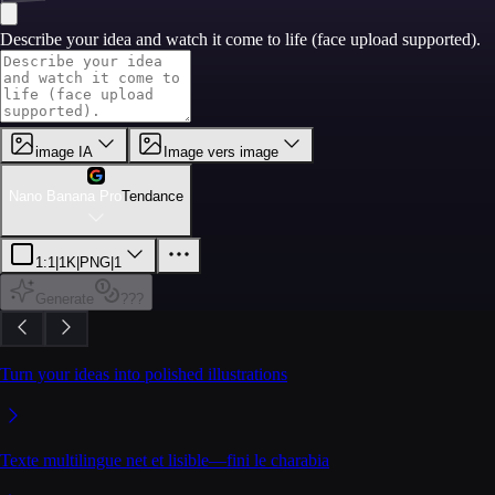
Describe your idea and watch it come to life (face upload supported).
image IA
Image vers image
Nano Banana Pro
Tendance
1:1
|
1K
|
PNG
|
1
Generate
???
Turn your ideas into polished illustrations
Texte multilingue net et lisible—fini le charabia