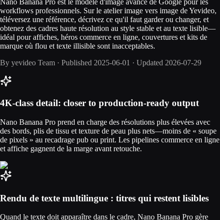
Nano Banana Pro est le modèle d'image avancé de Google pour les
workflows professionnels. Sur le atelier image vers image de Yevideo,
téléversez une référence, décrivez ce qu'il faut garder ou changer, et
obtenez des cadres haute résolution au style stable et au texte lisible—
idéal pour affiches, héros commerce en ligne, couvertures et kits de
marque où flou et texte illisible sont inacceptables.
By
yevideo Team
·
Published
2025-06-01
·
Updated
2026-07-29
4K-class detail: closer to production-ready output
Nano Banana Pro prend en charge des résolutions plus élevées avec
des bords, plis de tissu et texture de peau plus nets—moins de « soupe
de pixels » au recadrage pub ou print. Les pipelines commerce en ligne
et affiche gagnent de la marge avant retouche.
Rendu de texte multilingue : titres qui restent lisibles
Quand le texte doit apparaître dans le cadre, Nano Banana Pro gère