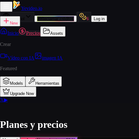
Yevideo
.io
Español
🎁
Reclamar créditos
6
Log in
New
Inicio
Precios
Assets
Crear
Vídeo con IA
imagen IA
Featured
Models
Herramientas
Upgrade Now
𝕏
▶
Planes y precios