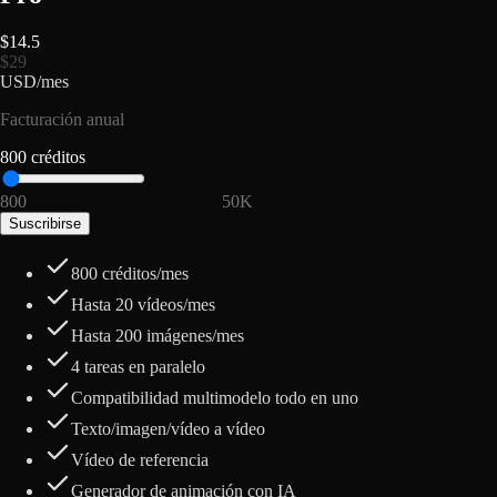
$
14.5
$
29
USD
/
mes
Facturación anual
800
créditos
800
2K
3K
5K
7.5K
10K
15K
20K
50K
Suscribirse
800
créditos/mes
Hasta
20
vídeos/mes
Hasta
200
imágenes/mes
4 tareas en paralelo
Compatibilidad multimodelo todo en uno
Texto/imagen/vídeo a vídeo
Vídeo de referencia
Generador de animación con IA