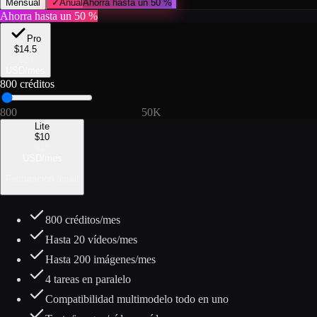
Mensual
✓
Anual
Ahorra hasta un 50 %
Ahorra hasta un 50 %
Pro
$
14.5
$
29
USD
/
mes
800
créditos
800
2K
3K
5K
7.5K
10K
15K
20K
50K
Lite
$
10
$
15
USD
/
mes
Facturación anual
800
créditos/mes
Hasta
20
vídeos/mes
Hasta
200
imágenes/mes
4 tareas en paralelo
Compatibilidad multimodelo todo en uno