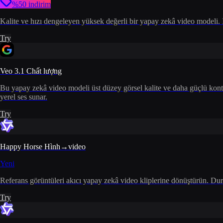
%50 indirim
Kalite ve hızı dengeleyen yüksek değerli bir yapay zekâ video modeli. İlk/
Try
Veo 3.1 Chất lượng
Bu yapay zekâ video modeli üst düzey görsel kalite ve daha güçlü kont
yerel ses sunar.
Try
Happy Horse Hình→video
Yeni
Referans görüntüleri akıcı yapay zekâ video kliplerine dönüştürün. Dur
Try