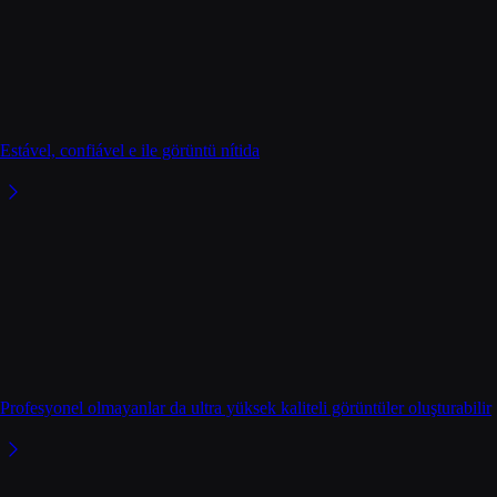
Estável, confiável e ile görüntü nítida
Profesyonel olmayanlar da ultra yüksek kaliteli görüntüler oluşturabilir