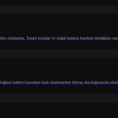
o oluşturma. Tutarlı konular ve doğal kamera hareketi istediğiniz sine
 Sağlam kaliteyi korurken hızlı önizlemelere ihtiyaç duyduğunuzda ideal