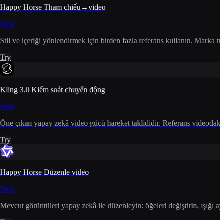
Happy Horse Tham chiếu→video
Yeni
Stil ve içeriği yönlendirmek için birden fazla referans kullanın. Marka
Try
Kling 3.0 Kiểm soát chuyển động
Yeni
Öne çıkan yapay zekâ video gücü hareket taklididir. Referans videodaki
Try
Happy Horse Düzenle video
Yeni
Mevcut görüntüleri yapay zekâ ile düzenleyin: öğeleri değiştirin, ışığı ay