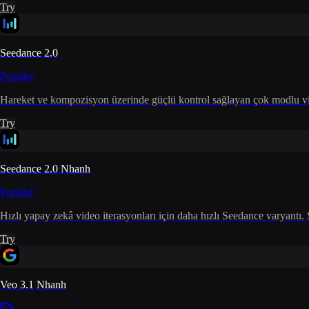
Try
Seedance 2.0
Popüler
Hareket ve kompozisyon üzerinde güçlü kontrol sağlayan çok modlu vide
Try
Seedance 2.0 Nhanh
Popüler
Hızlı yapay zekâ video iterasyonları için daha hızlı Seedance varyantı.
Try
Veo 3.1 Nhanh