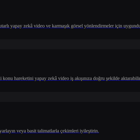
 tutarlı yapay zekâ video ve karmaşık görsel yönlendirmeler için uygundu
 konu hareketini yapay zekâ video iş akışınıza doğru şekilde aktarabili
arlayın veya basit talimatlarla çekimleri iyileştirin.