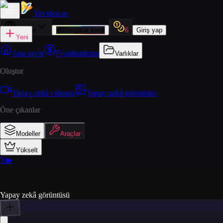
Yevideo
.io
Türkçe
🎁
Resgatar kredi
6
Giriş yap
Yeni
Ana sayfa
Fiyatlandırma
Varlıklar
Oluştur
Yapay zekâ videosu
Yapay zekâ görüntüsü
Öne çıkanlar
Modeller
Araçlar
Yükselt
𝕏
▶
Yapay zekâ görüntüsü