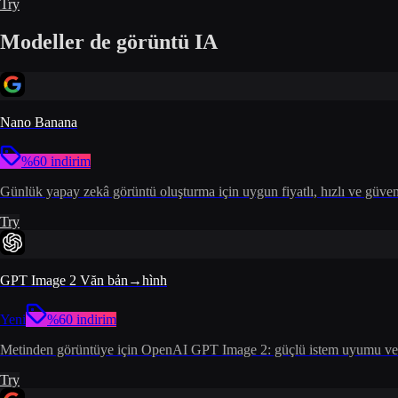
Try
Modeller de görüntü IA
Nano Banana
%60 indirim
Günlük yapay zekâ görüntü oluşturma için uygun fiyatlı, hızlı ve güveni
Try
GPT Image 2 Văn bản→hình
Yeni
%60 indirim
Metinden görüntüye için OpenAI GPT Image 2: güçlü istem uyumu ve günl
Try