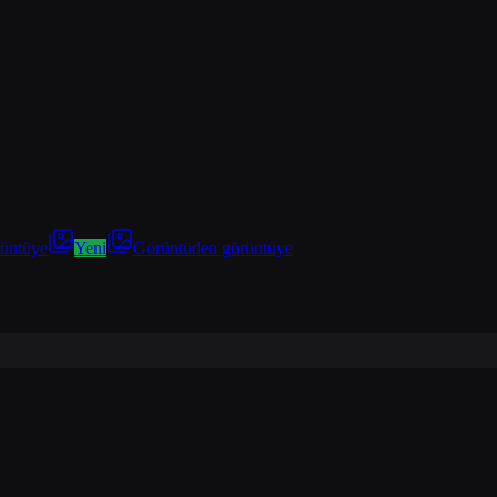
rüntüye
Yeni
Görüntüden görüntüye