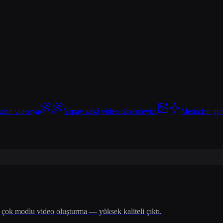
nden videoya
Yapay zekâ video düzenleyici
Metinden gö
 çok modlu video oluşturma — yüksek kaliteli çıktı.