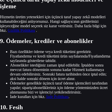
işleme
Hizmetin üretim yetenekleri için üçüncü taraf yapay zekâ modelleri
kullanabileceğini anlıyorsunuz. Hangi sağlayıcının girdilerinizi
işleyeceğine model seçerek siz karar verirsiniz. Daha fazla bilgi için
bkz.
Gizlilik Politikası
.
9. Ödemeler, krediler ve abonelikler
Bazı özellikler ödeme veya kredi tüketimi gerektirir.
Fiyatlandırma ve kredi tüketimi ürün sayfalarında/Fiyatlandırma
sayfasında gösterilene tabidir.
Abonelikler istediğiniz zaman iptal edilebilir. İptalden sonra
mevcut fatura döneminin sonuna kadar Hizmeti kullanmaya
devam edebilirsiniz. Sonraki fatura tarihinden önce iptal edin;
aksi halde sonraki dönem için ücret alınır.
Ödemeler genellikle üçüncü taraf ödeme işlemcileri tarafından
yapılır; sipariş/abonelikleriniz için ödeme yönteminizden ücret
alınmasına bizi ve işlemciyi yetkilendirirsiniz.
İade kuralları için bkz.
İade Politikası
.
10. Fesih