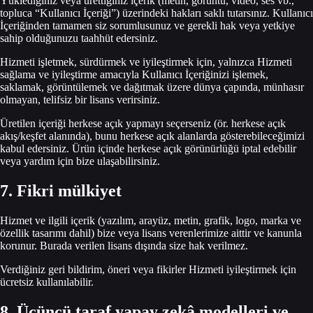
Yüklediğiniz veya ürettiğiniz içerik (metin, görüntü, video, ses vb.,
topluca “Kullanıcı İçeriği”) üzerindeki hakları saklı tutarsınız. Kullanıcı
İçeriğinden tamamen siz sorumlusunuz ve gerekli hak veya yetkiye
sahip olduğunuzu taahhüt edersiniz.
Hizmeti işletmek, sürdürmek ve iyileştirmek için, yalnızca Hizmeti
sağlama ve iyileştirme amacıyla Kullanıcı İçeriğinizi işlemek,
saklamak, görüntülemek ve dağıtmak üzere dünya çapında, münhasır
olmayan, telifsiz bir lisans verirsiniz.
Üretilen içeriği herkese açık yapmayı seçerseniz (ör. herkese açık
akış/keşfet alanında), bunu herkese açık alanlarda gösterebileceğimizi
kabul edersiniz. Ürün içinde herkese açık görünürlüğü iptal edebilir
veya yardım için bize ulaşabilirsiniz.
7. Fikri mülkiyet
Hizmet ve ilgili içerik (yazılım, arayüz, metin, grafik, logo, marka ve
özellik tasarımı dahil) bize veya lisans verenlerimize aittir ve kanunla
korunur. Burada verilen lisans dışında size hak verilmez.
Verdiğiniz geri bildirim, öneri veya fikirler Hizmeti iyileştirmek için
ücretsiz kullanılabilir.
8. Üçüncü taraf yapay zekâ modelleri ve