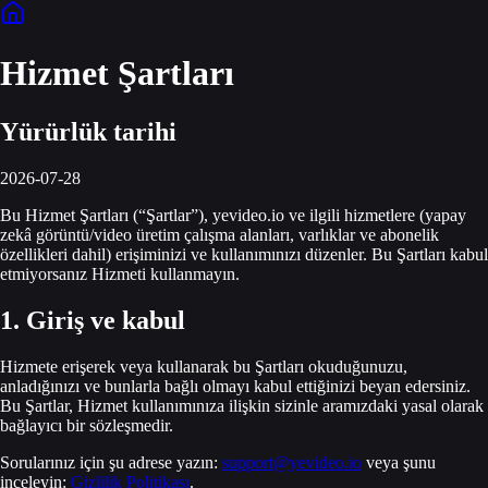
Hizmet Şartları
Yürürlük tarihi
2026-07-28
Bu Hizmet Şartları (“Şartlar”), yevideo.io ve ilgili hizmetlere (yapay
zekâ görüntü/video üretim çalışma alanları, varlıklar ve abonelik
özellikleri dahil) erişiminizi ve kullanımınızı düzenler. Bu Şartları kabul
etmiyorsanız Hizmeti kullanmayın.
1. Giriş ve kabul
Hizmete erişerek veya kullanarak bu Şartları okuduğunuzu,
anladığınızı ve bunlarla bağlı olmayı kabul ettiğinizi beyan edersiniz.
Bu Şartlar, Hizmet kullanımınıza ilişkin sizinle aramızdaki yasal olarak
bağlayıcı bir sözleşmedir.
Sorularınız için şu adrese yazın:
support@yevideo.io
veya şunu
inceleyin:
Gizlilik Politikası
.