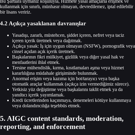
Bu Şartlara uymanız koşuluyla, Hizmete yasal amaçlarla erişmek ve
kullanmak için sınırlı, münhasır olmayan, devredilemez, iptal edilebilir
bir lisans veririz.
4.2 Açıkça yasaklanan davranışlar
Yasadışı, zararlı, müstehcen, şiddet içeren, nefret veya taciz
içeren içerik üretmek veya dağıtmak.
Açıkça yasak: İş için uygun olmayan (NSFW), pornografik veya
cinsel açıdan açık içerik üretmek.
Başkalarının fikri mülkiyet, gizlilik veya diğer yasal hak ve
menfaatlerini ihlal etmek.
Tersine mühendislik, kırma, kısıtlamaları aşma veya hizmet
kararlılığına müdahale girişiminde bulunmak.
Anormal erişim veya kazıma için bot/tarayıcı veya başka
otomatik araçlar kullanmak (açıkça izin vermediğimiz sürece).
Yetkisiz yüz değiştirme veya başkalarını taklit etmek ya da
yanıltıcı içerik yayımlamak.
Kredi ücretlerinden kaçınmaya, denemeleri kötüye kullanmaya
veya dolandırıcılığa teşebbüs etmek.
5. AIGC content standards, moderation,
reporting, and enforcement