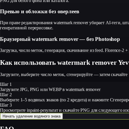
PNG для белого фона или каталога.
Превью и обложки без оверлеев
При праве редактирования watermark remover убирает AI-теги, шт
генеративной перерисовке.
Браузерный watermark remover — без Photoshop
Загрузка, число меток, генерация, скачивание из feed. Florence-2
Как использовать watermark remover Yev
Загрузите, выберите число меток, сгенерируйте — затем скачайт
Шаг 1
Загрузите JPG, PNG или WEBP в watermark remover
Шаг 2
Выберите 1–5 водяных знаков (по 2 кредита) и нажмите Сгенерир
Шаг 3
Просмотрите inpaint-результат и скачайте PNG для следующего и
Начать удаление водяного знака