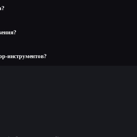
а?
жения?
top-инструментов?