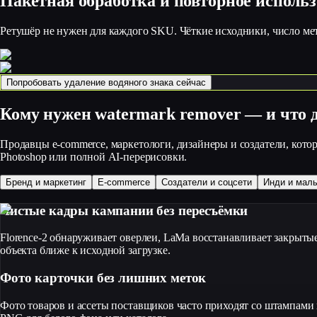
Пакетная обработка и повторное использ
Ретушёр не нужен для каждого SKU. Чёткие исходники, число мето
Попробовать удаление водяного знака сейчас
Кому нужен watermark remover — и что да
Продавцы e-commerce, маркетологи, дизайнеры и создатели, кото
Photoshop или полной AI-перерисовки.
Бренд и маркетинг
E-commerce
Создатели и соцсети
Инди и мал
Чистые кадры кампании без пересъёмки
Florence-2 обнаруживает оверлеи, LaMa восстанавливает закрытые
объекта ближе к исходной загрузке.
Фото карточки без лишних меток
Фото товаров и ассеты поставщиков часто приходят со штампами и