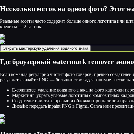
Несколько меток на одном фото? Этот wa
Реальные ассеты часто содержат больше одного логотипа или шта
кредиты — 2 за знак.
Открыть мастерскую удаления водяного знака
Где браузерный watermark remover экон
Если команда регулярно чистит фото товаров, превью создателей
результат, скачайте PNG — большинство задач занимает несколько
E-commerce: удаление водяного знака на фото карточки пере
Маркетинг: убрать угловые логотипы с композитных кадров
Создатели: очистить превью и обложки при наличии прав н
Дизайн: передать inpaint PNG в Figma, Canva или презентац