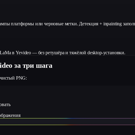
ампы платформы или черновые метки. Детекция + inpainting заполн
 + LaMa в Yevideo — без ретушёра и тяжёлой desktop-установки.
ideo за три шага
е чистый PNG:
овать
зображения