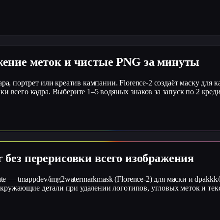
ужение меток и чистые PNG за минуты
ара, портрет или креатив кампании. Florence-2 создаёт маску для 
и всего кадра. Выберите 1–5 водяных знаков за запуск по 2 креди
r без перерисовки всего изображения
ate — tmappdev/img2watermarkmask (Florence-2) для маски и dpakkk
ет окружающие детали при удалении логотипов, угловых меток и тек