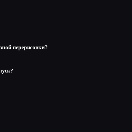
ивной перерисовки?
пуск?