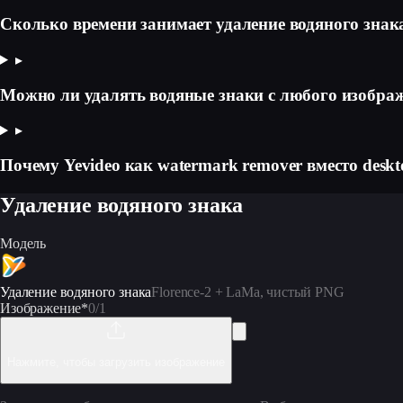
Сколько времени занимает удаление водяного знак
▸
Можно ли удалять водяные знаки с любого изобра
▸
Почему Yevideo как watermark remover вместо desk
Удаление водяного знака
Модель
Удаление водяного знака
Florence-2 + LaMa, чистый PNG
Изображение
*
0
/1
Нажмите, чтобы загрузить изображение