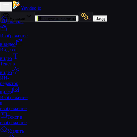
Yevideo
.io
Русский
🎁
Получить кредиты
6
Вход
Главная
Изображение
в видео
Видео в
видео
Текст в
видео
ИИ-
редактор
видео
Изображение
в
изображение
Текст в
изображение
Удалить