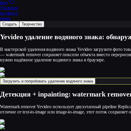
фон
Удаление
водяного
знака
Создать
Творчество
Yevideo удаление водяного знака: обнар
В мастерской удаления водяного знака Yevideo загрузите фото тов
— watermark remover сохраняет пиксели объекта вместо перерисовк
нужно надёжное удаление водяного знака в браузере.
Загрузить и попробовать удаление водяного знака
Детекция + inpainting: watermark remove
Watermark remover Yevideo использует двухэтапный pipeline Replic
отличие от text-to-image или image-to-image, этот поток сохраня