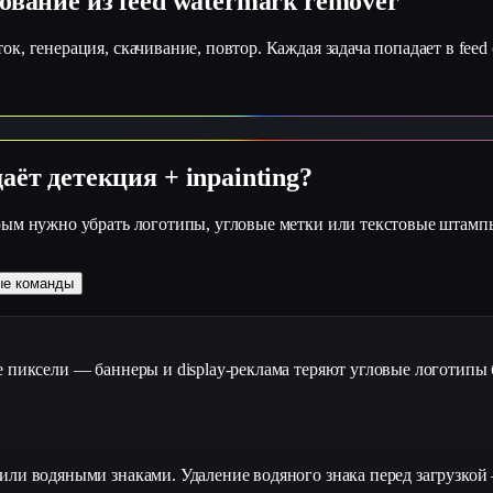
ование из feed watermark remover
к, генерация, скачивание, повтор. Каждая задача попадает в fee
ёт детекция + inpainting?
рым нужно убрать логотипы, угловые метки или текстовые штампы
ые команды
 пиксели — баннеры и display-реклама теряют угловые логотипы б
ли водяными знаками. Удаление водяного знака перед загрузкой —