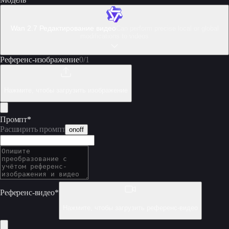
Wan 2.7 Редактирование видео
Can perform precise local or global
modifications to videos
Референс-изображение
0
/
1
Нажмите, чтобы загрузить изображение
Промпт
*
Расширить промпт
on
off
Референс-видео
*
Нажмите, чтобы загрузить референс-видео