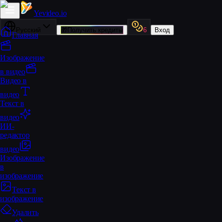
Yevideo
.io
Русский
🎁
Получить кредиты
6
Вход
Главная
Изображение
в видео
Видео в
видео
Текст в
видео
ИИ-
редактор
видео
Изображение
в
изображение
Текст в
изображение
Удалить