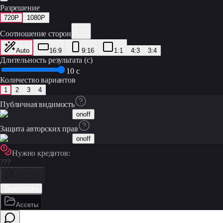
Разрешение
720P
1080P
Соотношение сторон
Auto
16:9
9:16
1:1
4:3
3:4
Длительность результата (с)
10 с
Количество вариантов
1
2
3
4
Публичная видимость
on
off
Защита авторских прав
on
off
Нужно кредитов:
???
Создать
Творчество
Ассеты