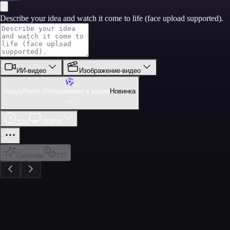
Describe your idea and watch it come to life (face upload supported).
ИИ‑видео
Изображение-видео
HappyHorse Изображение в видео
Новинка
10s
|
720P
|
1
Generate
???