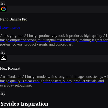
Try
Nano Banana Pro
Популярное
A design-grade AI image productivity tool. It produces high-quality AI
image output and strong multilingual text rendering, making it great for
posters, covers, product visuals, and concept art.
Try
Flux Kontext
An affordable AI image model with strong multi-image consistency. AI
image quality is clear enough for posters, slides, product visuals, and
everyday retouching.
Try
Yevideo Inspiration