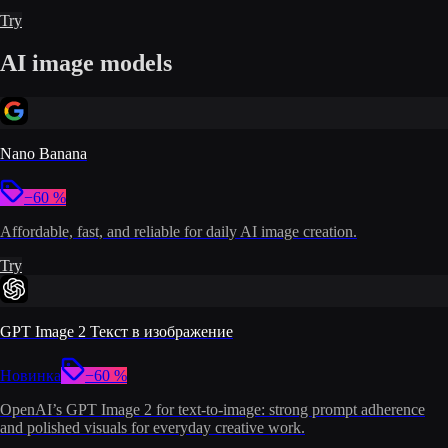
Try
AI image models
Nano Banana
−60 %
Affordable, fast, and reliable for daily AI image creation.
Try
GPT Image 2 Текст в изображение
Новинка
−60 %
OpenAI’s GPT Image 2 for text-to-image: strong prompt adherence
and polished visuals for everyday creative work.