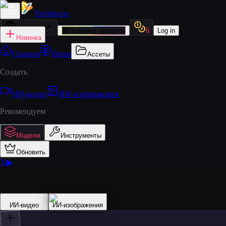
Yevideo
.io
Русский
🎁
Получить кредиты
6
Log in
Новинка
Главная
Цены
Ассеты
Создать
ИИ‑видео
ИИ‑изображения
Рекомендуем
Модели
Инструменты
Обновить
𝕏
▶
ИИ‑видео
ИИ‑изображения