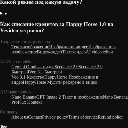
Какой режим под какую задачу?
▸
Как списание кредитов за Happy Horse 1.0 на
Yevideo устроено?
Творческие инструменты
Текст-изображение
Изображение-видео
Изображение-
изображение
Видео-видео
Текст-видео
AI video editor
AI Video models
Gemini Omni — видео
Seedance 2.0
Seedance 2.0
Быстрый
Veo 3.1 Быстрый
Veo 3.1 Качество
HappyHorse Изображение в
видео
HappyHorse Мульти-референс в видео
AI Image models
Nano Banana
GPT Image 2 Текст в изображение
Nano Banana
Pro
Flux Kontext
Company
About us
Contact
Privacy policy
Terms of service
Refund policy