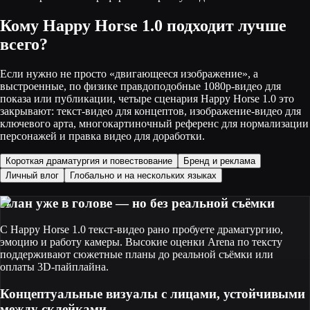
Кому Happy Horse 1.0 подходит лучше
всего?
Если нужно не просто «двигающееся изображение», а
выстроенные, по физике правдоподобные 1080p-видео для
показа или публикации, четыре сценария Happy Horse 1.0 это
закрывают: текст-видео для концептов, изображение-видео для
ключевого арта, многокартиночный референс для нормализации
персонажей и правка видео для доработки.
Короткая драматургия и повествование
Бренд и реклама
Личный влог
Глобально и на нескольких языках
План уже в голове — но без реальной съёмки
С Happy Horse 1.0 текст-видео рано пробуете драматургию,
эмоцию и работу камеры. Высокие оценки Arena по тексту
поддерживают сюжетные планы до реальной съёмки или
оплаты 3D-пайплайна.
Концептуальные визуалы с лицами, устойчивыми
между склейками