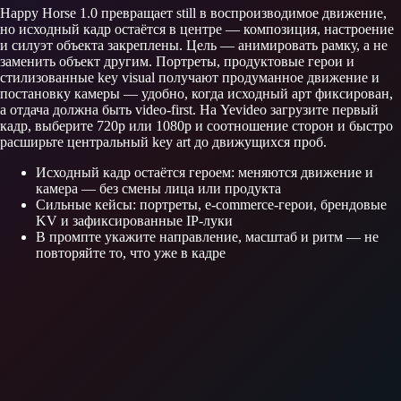
Happy Horse 1.0 превращает still в воспроизводимое движение,
но исходный кадр остаётся в центре — композиция, настроение
и силуэт объекта закреплены. Цель — анимировать рамку, а не
заменить объект другим. Портреты, продуктовые герои и
стилизованные key visual получают продуманное движение и
постановку камеры — удобно, когда исходный арт фиксирован,
а отдача должна быть video-first. На Yevideo загрузите первый
кадр, выберите 720p или 1080p и соотношение сторон и быстро
расширьте центральный key art до движущихся проб.
Исходный кадр остаётся героем: меняются движение и
камера — без смены лица или продукта
Сильные кейсы: портреты, e-commerce-герои, брендовые
KV и зафиксированные IP-луки
В промпте укажите направление, масштаб и ритм — не
повторяйте то, что уже в кадре