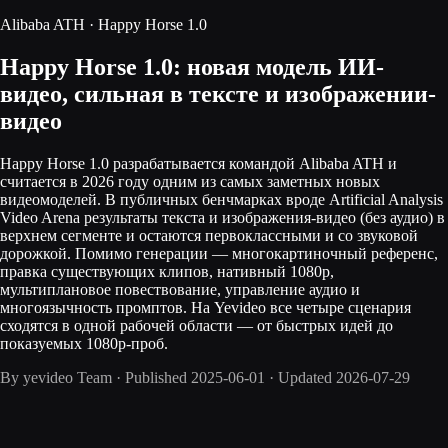
Alibaba ATH · Happy Horse 1.0
Happy Horse 1.0: новая модель ИИ-
видео, сильная в тексте и изображении-
видео
Happy Horse 1.0 разрабатывается командой Alibaba ATH и
считается в 2026 году одним из самых заметных новых
видеомоделей. В публичных бенчмарках вроде Artificial Analysis
Video Arena результаты текста и изображения-видео (без аудио) в
верхнем сегменте и остаются первоклассными и со звуковой
дорожкой. Помимо генерации — многокартиночный референс,
правка существующих клипов, нативный 1080p,
мультиплановое повествование, управление аудио и
многоязычность промптов. На Yevideo все четыре сценария
сходятся в одной рабочей области — от быстрых идей до
показуемых 1080p-проб.
By
yevideo Team
·
Published
2025-06-01
·
Updated
2026-07-29