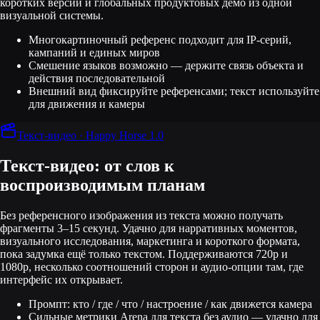
коротких версий и глобальных продуктовых демо из одной
визуальной системы.
Многокартиночный референс подходит для IP-серий,
кампаний и единых миров
Смешение языков возможно — держите связь объекта и
действия последовательной
Внешний вид фиксируйте референсами; текст используйте
для движения и камеры
Текст-видео · Happy Horse 1.0
Текст-видео: от слов к
воспроизводимым планам
Без референсного изображения из текста можно получать
фрагменты 3–15 секунд. Удачно для нарративных моментов,
визуального исследования, маркетинга и короткого формата,
пока задумка ещё только текстом. Поддерживаются 720p и
1080p, несколько соотношений сторон и аудио-опции там, где
интерфейс их открывает.
Промпт: кто / где / что / настроение / как движется камера
Сильные метрики Arena для текста без аудио — удачно для