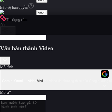
on
off
Bảo vệ bản quyền
on
off
Tín dụng cần:
???
Tạo
Văn bản thành Video
Mô hình
Gemini Omni — video
Mới
Tạo video đa phương thức của Google, dùng tri 
Mô tả
*