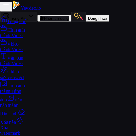
Yevideo
.io
Tiếng Việt
🎁
Nhận tín dụng
6
Đăng nhập
Trang chủ
Hình ảnh
thành Video
Video
thành Video
Văn bản
thành Video
Chỉnh
sửa video AI
Hình ảnh
thành Hình
ảnh
Văn
bản thành
Hình ảnh
Xóa nền
Xóa
watermark