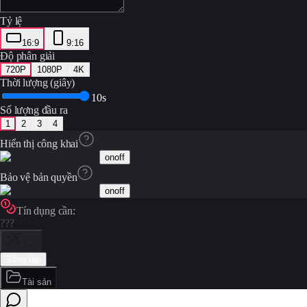
Tỷ lệ
16:9
9:16
Độ phân giải
720P
1080P
4K
Thời lượng (giây)
10s
Số lượng đầu ra
1
2
3
4
Hiển thị công khai
on
off
Bảo vệ bản quyền
on
off
Tín dụng cần:
???
Tạo
Sáng tạo
Tài sản