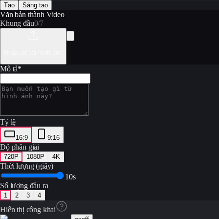
Tạo
Sáng tạo
Văn bản thành Video
Khung đầu
0
/
7
Nhấp để tải hình ảnh
Mô tả
*
Tỷ lệ
16:9
9:16
Độ phân giải
720P
1080P
4K
Thời lượng (giây)
10s
Số lượng đầu ra
1
2
3
4
Hiển thị công khai