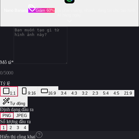
Nano Banana
Giảm 60%
Giá phải chăng, nhanh, đáng tin cho tạo hình
AI hàng ngày.
Mô tả
*
0
/
5000
Tỷ lệ
1:1
9:16
16:9
3:4
4:3
3:2
2:3
5:4
4:5
21:9
Tự động
Định dạng đầu ra
PNG
JPEG
Số lượng đầu ra
1
2
3
4
Hiển thị công khai