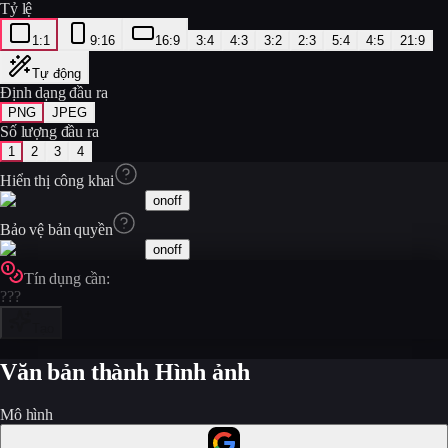
Tỷ lệ
1:1
9:16
16:9
3:4
4:3
3:2
2:3
5:4
4:5
21:9
Tự động
Định dạng đầu ra
PNG
JPEG
Số lượng đầu ra
1
2
3
4
Hiển thị công khai
on
off
Bảo vệ bản quyền
on
off
Tín dụng cần:
???
Tạo
Văn bản thành Hình ảnh
Mô hình