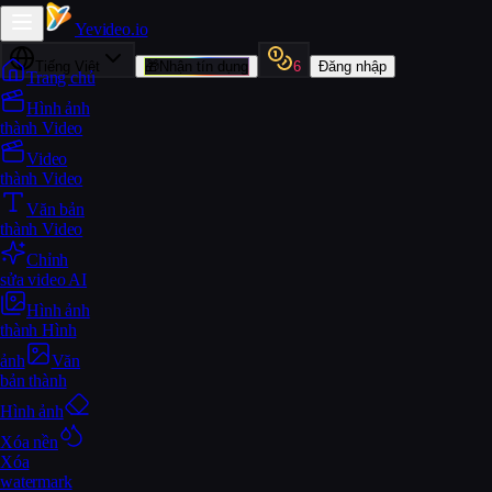
Yevideo
.io
Tiếng Việt
🎁
Nhận tín dụng
6
Đăng nhập
Trang chủ
Hình ảnh
thành Video
Video
thành Video
Văn bản
thành Video
Chỉnh
sửa video AI
Hình ảnh
thành Hình
ảnh
Văn
bản thành
Hình ảnh
Xóa nền
Xóa
watermark