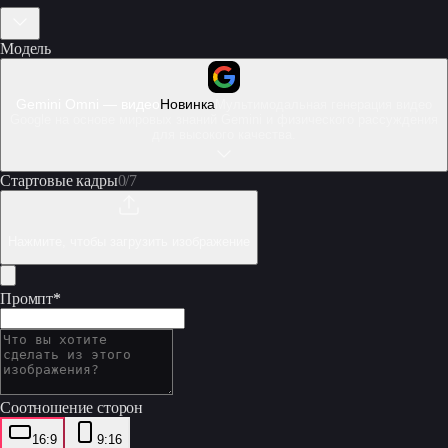
Модель
Gemini Omni — видео
Новинка
Мультимодальная генерация видео
Google на основе мировых знаний Gemini и физического рассуждения
для высокого качества.
Стартовые кадры
0
/
7
Нажмите, чтобы загрузить изображение
Промпт
*
Соотношение сторон
16:9
9:16