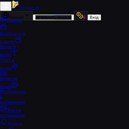
Yevideo
.io
Русский
🎁
Получить кредиты
6
Вход
Главная
Изображение
в видео
Видео в
видео
Текст в
видео
ИИ-
редактор
видео
Изображение
в
изображение
Текст в
изображение
Удалить