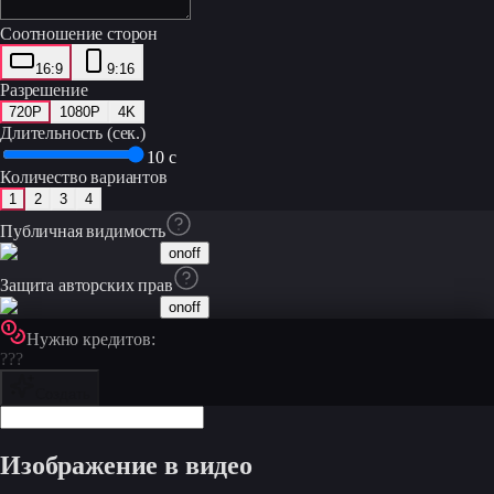
Соотношение сторон
16:9
9:16
Разрешение
720P
1080P
4K
Длительность (сек.)
10 с
Количество вариантов
1
2
3
4
Публичная видимость
on
off
Защита авторских прав
on
off
Нужно кредитов:
???
Создать
Изображение в видео