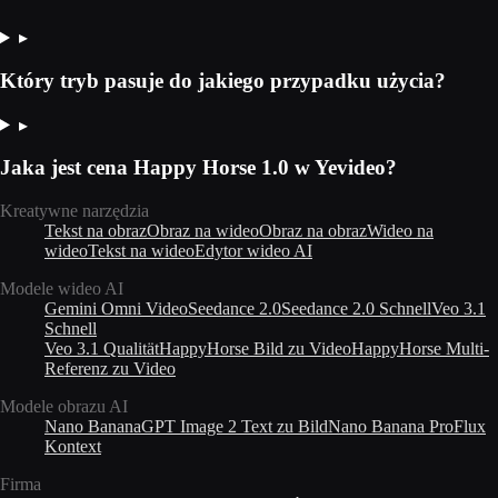
▸
Który tryb pasuje do jakiego przypadku użycia?
▸
Jaka jest cena Happy Horse 1.0 w Yevideo?
Kreatywne narzędzia
Tekst na obraz
Obraz na wideo
Obraz na obraz
Wideo na
wideo
Tekst na wideo
Edytor wideo AI
Modele wideo AI
Gemini Omni Video
Seedance 2.0
Seedance 2.0 Schnell
Veo 3.1
Schnell
Veo 3.1 Qualität
HappyHorse Bild zu Video
HappyHorse Multi-
Referenz zu Video
Modele obrazu AI
Nano Banana
GPT Image 2 Text zu Bild
Nano Banana Pro
Flux
Kontext
Firma