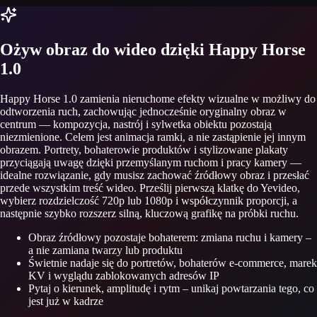
Ożyw obraz do wideo dzięki Happy Horse
1.0
Happy Horse 1.0 zamienia nieruchome efekty wizualne w możliwy do
odtworzenia ruch, zachowując jednocześnie oryginalny obraz w
centrum — kompozycja, nastrój i sylwetka obiektu pozostają
niezmienione. Celem jest animacja ramki, a nie zastąpienie jej innym
obrazem. Portrety, bohaterowie produktów i stylizowane plakaty
przyciągają uwagę dzięki przemyślanym ruchom i pracy kamery —
idealne rozwiązanie, gdy musisz zachować źródłowy obraz i przesłać
przede wszystkim treść wideo. Prześlij pierwszą klatkę do Yevideo,
wybierz rozdzielczość 720p lub 1080p i współczynnik proporcji, a
następnie szybko rozszerz silną, kluczową grafikę na próbki ruchu.
Obraz źródłowy pozostaje bohaterem: zmiana ruchu i kamery –
a nie zamiana twarzy lub produktu
Świetnie nadaje się do portretów, bohaterów e-commerce, marek
KV i wyglądu zablokowanych adresów IP
Pytaj o kierunek, amplitudę i rytm – unikaj powtarzania tego, co
jest już w kadrze