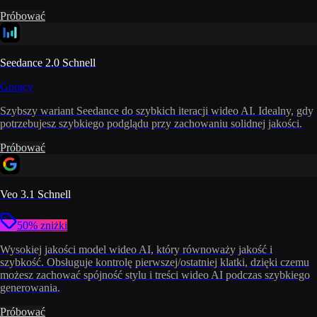
Próbować
Seedance 2.0 Schnell
Gorący
Szybszy wariant Seedance do szybkich iteracji wideo AI. Idealny, gdy
potrzebujesz szybkiego podglądu przy zachowaniu solidnej jakości.
Próbować
Veo 3.1 Schnell
50% zniżki
Wysokiej jakości model wideo AI, który równoważy jakość i
szybkość. Obsługuje kontrolę pierwszej/ostatniej klatki, dzięki czemu
możesz zachować spójność stylu i treści wideo AI podczas szybkiego
generowania.
Próbować