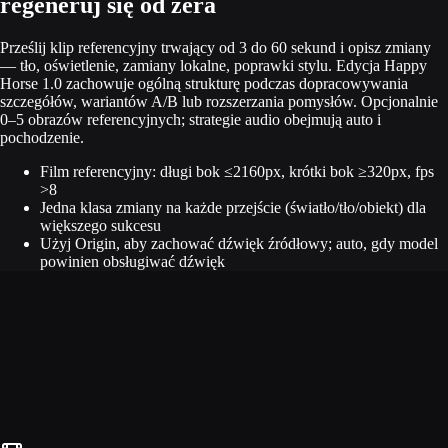
regeneruj się od zera
Prześlij klip referencyjny trwający od 3 do 60 sekund i opisz zmiany
— tło, oświetlenie, zamiany lokalne, poprawki stylu. Edycja Happy
Horse 1.0 zachowuje ogólną strukturę podczas dopracowywania
szczegółów, wariantów A/B lub rozszerzania pomysłów. Opcjonalnie
0–5 obrazów referencyjnych; strategie audio obejmują auto i
pochodzenie.
Film referencyjny: długi bok ≤2160px, krótki bok ≥320px, fps
>8
Jedna klasa zmiany na każde przejście (światło/tło/obiekt) dla
większego sukcesu
Użyj Origin, aby zachować dźwięk źródłowy; auto, gdy model
powinien obsługiwać dźwięk