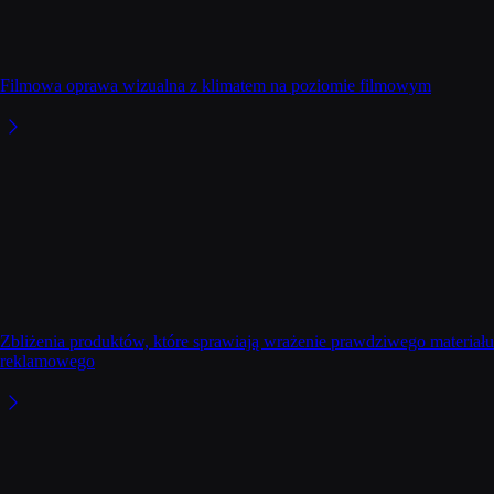
Filmowa oprawa wizualna z klimatem na poziomie filmowym
Zbliżenia produktów, które sprawiają wrażenie prawdziwego materiału
reklamowego