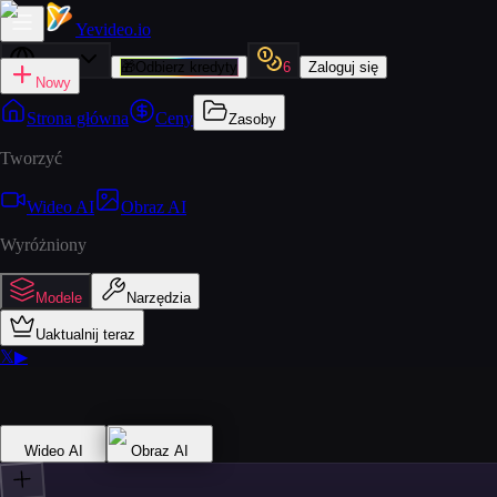
Yevideo
.io
Polski
🎁
Odbierz kredyty
6
Zaloguj się
Nowy
Strona główna
Ceny
Zasoby
Tworzyć
Wideo AI
Obraz AI
Wyróżniony
Modele
Narzędzia
Uaktualnij teraz
𝕏
▶
Wideo AI
Obraz AI