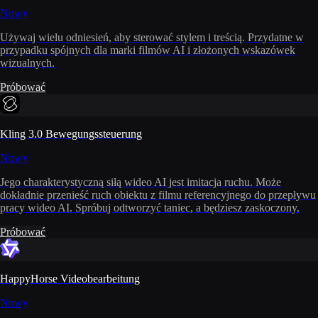
Nowy
Używaj wielu odniesień, aby sterować stylem i treścią. Przydatne w
przypadku spójnych dla marki filmów AI i złożonych wskazówek
wizualnych.
Próbować
Kling 3.0 Bewegungssteuerung
Nowy
Jego charakterystyczną siłą wideo AI jest imitacja ruchu. Może
dokładnie przenieść ruch obiektu z filmu referencyjnego do przepływu
pracy wideo AI. Spróbuj odtworzyć taniec, a będziesz zaskoczony.
Próbować
HappyHorse Videobearbeitung
Nowy