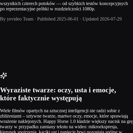
wszystkich czterech potoków — od szybkich testów koncepcyjnych
po reprezentacyjne próbki w rozdzielczości 1080p.
By
yevideo Team
·
Published
2025-06-01
·
Updated
2026-07-29
Wyraziste twarze: oczy, usta i emocje,
które faktycznie występują
Wiele filmów opartych na sztucznej inteligencji nie radzi sobie z
zbliżeniami – sztywne twarze, martwe oczy, emocje, które sprawiają
wrażenie naklejonych. Happy Horse 1.0 kładzie większy nacisk na grę
twarzy w przypadku zamiany tekstu na wideo: mikroekspresja,
kierunek spojrzenia, kąciki ust i napięcie brwi pozostają spójne w