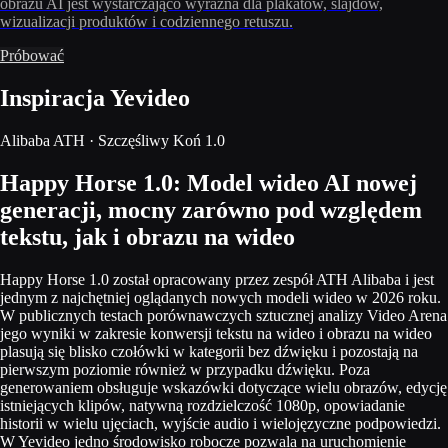
obrazu AI jest wystarczająco wyraźna dla plakatów, slajdów,
wizualizacji produktów i codziennego retuszu.
Próbować
Inspiracja Yevideo
Alibaba ATH · Szczęśliwy Koń 1.0
Happy Horse 1.0: Model wideo AI nowej
generacji, mocny zarówno pod względem
tekstu, jak i obrazu na wideo
Happy Horse 1.0 został opracowany przez zespół ATH Alibaba i jest
jednym z najchętniej oglądanych nowych modeli wideo w 2026 roku.
W publicznych testach porównawczych sztucznej analizy Video Arena
jego wyniki w zakresie konwersji tekstu na wideo i obrazu na wideo
plasują się blisko czołówki w kategorii bez dźwięku i pozostają na
pierwszym poziomie również w przypadku dźwięku. Poza
generowaniem obsługuje wskazówki dotyczące wielu obrazów, edycję
istniejących klipów, natywną rozdzielczość 1080p, opowiadanie
historii w wielu ujęciach, wyjście audio i wielojęzyczne podpowiedzi.
W Yevideo jedno środowisko robocze pozwala na uruchomienie