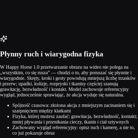
Płynny ruch i wiarygodna fizyka
W Happy Horse 1.0 przetwarzanie obrazu na wideo nie polega na
„wszystkim, co się rusza” — chodzi o to, aby poruszać się płynnie i
wiarygodnie. Skręty, kroki i gesty powodują mniejszą liczbę trzasków
i przerw; upadki, kolizje, rozpryski i tkaniny częściej szanują
grawitację, bezwładność i kontakt. Model zachowuje referencyjny
wygląd, jednocześnie sprawiając, że akcja wydaje się naturalna.
Spójność czasowa: złożona akcja z mniejszym zacinaniem się i
szarpnięciem między klatkami
Fizyka, której możesz zaufać: grawitacja, bezwładność, kontakt;
mniej pływania i przenikania cieczy, tkanin i ciał sztywnych
Zachowany wygląd referencyjny: opisz ruch i kamerę, a nie to,
co już pokazuje obraz