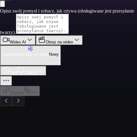
Opisz swój pomysł i zobacz, jak ożywa (obsługiwane jest przesyłanie
twarzy).
Wideo AI
Obraz na wideo
HappyHorse Bild zu Video
Nowy
10s
|
720P
|
1
Generuj
???