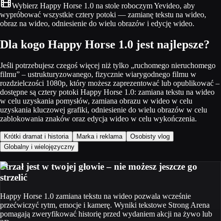
Wybierz Happy Horse 1.0 na stole roboczym Yevideo, aby
wypróbować wszystkie cztery potoki — zamianę tekstu na wideo,
obraz na wideo, odniesienie do wielu obrazów i edycję wideo.
Dla kogo Happy Horse 1.0 jest najlepsze?
Jeśli potrzebujesz czegoś więcej niż tylko „ruchomego nieruchomego
filmu” – ustrukturyzowanego, fizycznie wiarygodnego filmu w
rozdzielczości 1080p, który możesz zaprezentować lub opublikować –
dostępne są cztery potoki Happy Horse 1.0: zamiana tekstu na wideo
w celu uzyskania pomysłów, zamiana obrazu w wideo w celu
uzyskania kluczowej grafiki, odniesienie do wielu obrazów w celu
zablokowania znaków oraz edycja wideo w celu wykończenia.
Krótki dramat i historia
Marka i reklama
Osobisty vlog
Globalny i wielojęzyczny
Strzał jest w twojej głowie – nie możesz jeszcze go
strzelić
Happy Horse 1.0 zamiana tekstu na wideo pozwala wcześnie
przećwiczyć rytm, emocje i kamerę. Wyniki tekstowe Strong Arena
pomagają zweryfikować historię przed wydaniem akcji na żywo lub