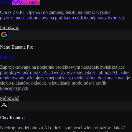
Nowy
60% zniżki
Obraz 2 GPT OpenAI do zamiany tekstu na obraz: wysoka
przyczepność i dopracowana grafika do codziennej pracy twórczej.
Próbować
Nano Banana Pro
Gorący
Zaprojektowane na poziomie projektowym narzędzie zwiększające
produktywność obrazu AI. Tworzy wysokiej jakości obrazy AI i silne
renderowanie wielojęzycznego tekstu, dzięki czemu doskonale nadaje
się do plakatów, okładek, wizualizacji produktów i grafik
koncepcyjnych.
Próbować
Flux Kontext
Niedrogi model obrazu AI o dużej spójności wielu obrazów. Jakość