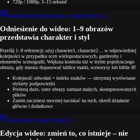
720p / 1080p, 3–15 sekund
Odniesienie do wielu obrazów · Happy Horse 1.0
Odniesienie do wideo: 1–9 obrazów
przedstawia charakter i styl
Prześlij 1–9 referencji; użyj character1, character2… w odpowiedniej
kolejności w przypadku scen wielopostaciowych, garderoby i
elementów scenografii. Większa kontrola niż w trybie pojedynczego
obrazu, gdy musisz dopasować tablice marki, scenorysy lub biblie IP.
Kolejność odwołań = indeks znaków — utrzymuj wyrównane
etykiety podpowiedzi
Preferuj duże, ostre obrazy zamiast małych, skompresowanych
plików
Zanim zaczniesz mocniej naciskać na ruch, określ działanie
główne i dodatkowe
Edycja wideo · Happy Horse 1.0
Edycja wideo: zmień to, co istnieje – nie