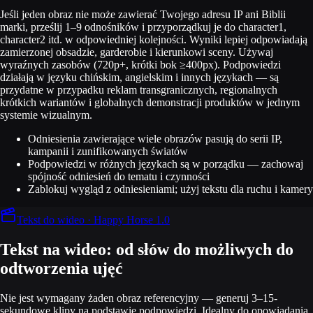
Jeśli jeden obraz nie może zawierać Twojego adresu IP ani Biblii
marki, prześlij 1–9 odnośników i przyporządkuj je do character1,
character2 itd. w odpowiedniej kolejności. Wyniki lepiej odpowiadają
zamierzonej obsadzie, garderobie i kierunkowi sceny. Używaj
wyraźnych zasobów (720p+, krótki bok ≥400px). Podpowiedzi
działają w języku chińskim, angielskim i innych językach — są
przydatne w przypadku reklam transgranicznych, regionalnych
krótkich wariantów i globalnych demonstracji produktów w jednym
systemie wizualnym.
Odniesienia zawierające wiele obrazów pasują do serii IP,
kampanii i zunifikowanych światów
Podpowiedzi w różnych językach są w porządku — zachowaj
spójność odniesień do tematu i czynności
Zablokuj wygląd z odniesieniami; użyj tekstu dla ruchu i kamery
Tekst do wideo · Happy Horse 1.0
Tekst na wideo: od słów do możliwych do
odtworzenia ujęć
Nie jest wymagany żaden obraz referencyjny — generuj 3–15-
sekundowe klipy na podstawie podpowiedzi. Idealny do opowiadania