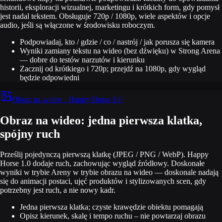
historii, eksploracji wizualnej, marketingu i krótkich form, gdy pomysł
jest nadal tekstem. Obsługuje 720p / 1080p, wiele aspektów i opcje
audio, jeśli są włączone w środowisku roboczym.
Podpowiadaj, kto / gdzie / co / nastrój / jak porusza się kamera
Wyniki zamiany tekstu na wideo (bez dźwięku) w Strong Arena
— dobre do testów narzutów i kierunku
Zacznij od krótkiego i 720p; przejdź na 1080p, gdy wygląd
będzie odpowiedni
Obraz na wideo · Happy Horse 1.0
Obraz na wideo: jedna pierwsza klatka,
spójny ruch
Prześlij pojedynczą pierwszą klatkę (JPEG / PNG / WebP). Happy
Horse 1.0 dodaje ruch, zachowując wygląd źródłowy. Doskonałe
wyniki w trybie Areny w trybie obrazu na wideo — doskonale nadają
się do animacji postaci, ujęć produktów i stylizowanych scen, gdy
potrzebny jest ruch, a nie nowy kadr.
Jedna pierwsza klatka; czyste krawędzie obiektu pomagają
Opisz kierunek, skalę i tempo ruchu – nie powtarzaj obrazu