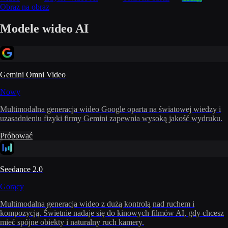
Obraz na obraz
Modele wideo AI
Gemini Omni Video
Nowy
Multimodalna generacja wideo Google oparta na światowej wiedzy i
uzasadnieniu fizyki firmy Gemini zapewnia wysoką jakość wydruku.
Próbować
Seedance 2.0
Gorący
Multimodalna generacja wideo z dużą kontrolą nad ruchem i
kompozycją. Świetnie nadaje się do kinowych filmów AI, gdy chcesz
mieć spójne obiekty i naturalny ruch kamery.