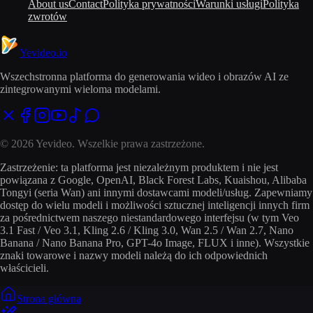
About us
Contact
Polityka prywatności
Warunki usługi
Polityka
zwrotów
Yevideo
.io
Wszechstronna platforma do generowania wideo i obrazów AI ze
zintegrowanymi wieloma modelami.
© 2026 Yevideo. Wszelkie prawa zastrzeżone.
Zastrzeżenie: ta platforma jest niezależnym produktem i nie jest
powiązana z Google, OpenAI, Black Forest Labs, Kuaishou, Alibaba
Tongyi (seria Wan) ani innymi dostawcami modeli/usług. Zapewniamy
dostęp do wielu modeli i możliwości sztucznej inteligencji innych firm
za pośrednictwem naszego niestandardowego interfejsu (w tym Veo
3.1 Fast / Veo 3.1, Kling 2.6 / Kling 3.0, Wan 2.5 / Wan 2.7, Nano
Banana / Nano Banana Pro, GPT-4o Image, FLUX i inne). Wszystkie
znaki towarowe i nazwy modeli należą do ich odpowiednich
właścicieli.
Strona główna