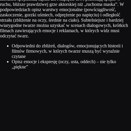
ruchu, bliższe prawdziwej grze aktorskiej niż „ruchoma maska”. W
podpowiedziach opisz warstwy emocjonalne (powściągliwość,
zaskoczenie, gorzki uśmiech, odprężenie po napięciu) i odległość
strzału (zbliżenie na oczy, średnie na ciało). Subtelniejsze i bardziej
wiarygodne twarze można uzyskać w scenach dialogowych, krótkich
filmach zawierających emocje i reklamach, w których widz musi
odczytać twarz.
Odpowiedni do zbliżeń, dialogów, emocjonujących historii i
filmów firmowych, w których twarze muszą być wyraźnie
czytane
Opisz emocje i ekspresję (oczy, usta, oddech) – nie tylko
„piękne”