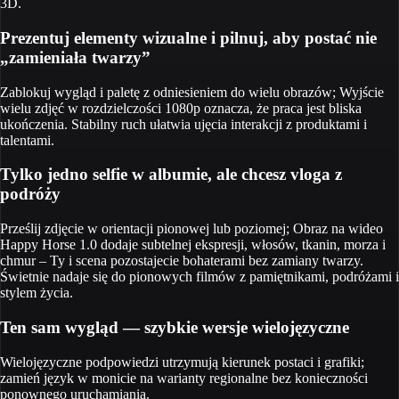
3D.
Prezentuj elementy wizualne i pilnuj, aby postać nie
„zamieniała twarzy”
Zablokuj wygląd i paletę z odniesieniem do wielu obrazów; Wyjście
wielu zdjęć w rozdzielczości 1080p oznacza, że ​​praca jest bliska
ukończenia. Stabilny ruch ułatwia ujęcia interakcji z produktami i
talentami.
Tylko jedno selfie w albumie, ale chcesz vloga z
podróży
Prześlij zdjęcie w orientacji pionowej lub poziomej; Obraz na wideo
Happy Horse 1.0 dodaje subtelnej ekspresji, włosów, tkanin, morza i
chmur – Ty i scena pozostajecie bohaterami bez zamiany twarzy.
Świetnie nadaje się do pionowych filmów z pamiętnikami, podróżami i
stylem życia.
Ten sam wygląd — szybkie wersje wielojęzyczne
Wielojęzyczne podpowiedzi utrzymują kierunek postaci i grafiki;
zamień język w monicie na warianty regionalne bez konieczności
ponownego uruchamiania.