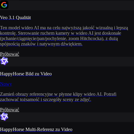
Veo 3.1 Qualität
Ten model wideo AI ma na celu najwyższą jakość wizualną i lepszą
kontrolę. Sterowanie ruchem kamery w wideo AI jest doskonałe
(pchanie/ciągnięcie/pan/pochylenie, zoom Hitchcocka), z dużą
spójnością znaków i natywnym dźwiękiem.
Próbować
HappyHorse Bild zu Video
Nowy
Zamień obrazy referencyjne w płynne klipy wideo AI. Potrafi
zachować tożsamość i szczegóły sceny ze zdjęć.
Próbować
HappyHorse Multi-Referenz zu Video