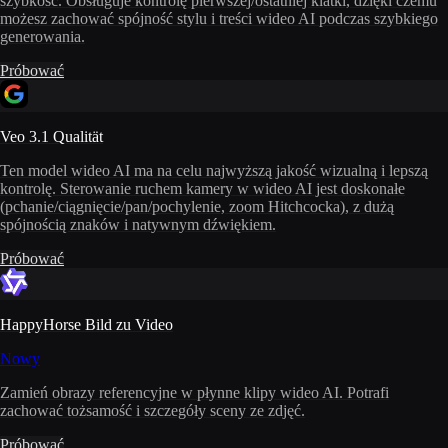
szybkość. Obsługuje kontrolę pierwszej/ostatniej klatki, dzięki czemu
możesz zachować spójność stylu i treści wideo AI podczas szybkiego
generowania.
Próbować
Veo 3.1 Qualität
Ten model wideo AI ma na celu najwyższą jakość wizualną i lepszą
kontrolę. Sterowanie ruchem kamery w wideo AI jest doskonałe
(pchanie/ciągnięcie/pan/pochylenie, zoom Hitchcocka), z dużą
spójnością znaków i natywnym dźwiękiem.
Próbować
HappyHorse Bild zu Video
Nowy
Zamień obrazy referencyjne w płynne klipy wideo AI. Potrafi
zachować tożsamość i szczegóły sceny ze zdjęć.
Próbować