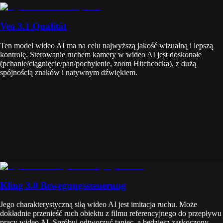
Veo 3.1 Qualität
Ten model wideo AI ma na celu najwyższą jakość wizualną i lepszą
kontrolę. Sterowanie ruchem kamery w wideo AI jest doskonałe
(pchanie/ciągnięcie/pan/pochylenie, zoom Hitchcocka), z dużą
spójnością znaków i natywnym dźwiękiem.
Kling 3.0 Bewegungssteuerung
Jego charakterystyczną siłą wideo AI jest imitacja ruchu. Może
dokładnie przenieść ruch obiektu z filmu referencyjnego do przepływu
pracy wideo AI. Spróbuj odtworzyć taniec, a będziesz zaskoczony.