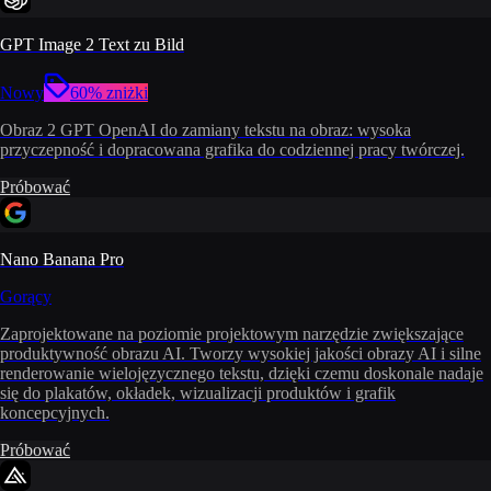
GPT Image 2 Text zu Bild
Nowy
60% zniżki
Obraz 2 GPT OpenAI do zamiany tekstu na obraz: wysoka
przyczepność i dopracowana grafika do codziennej pracy twórczej.
Próbować
Nano Banana Pro
Gorący
Zaprojektowane na poziomie projektowym narzędzie zwiększające
produktywność obrazu AI. Tworzy wysokiej jakości obrazy AI i silne
renderowanie wielojęzycznego tekstu, dzięki czemu doskonale nadaje
się do plakatów, okładek, wizualizacji produktów i grafik
koncepcyjnych.
Próbować