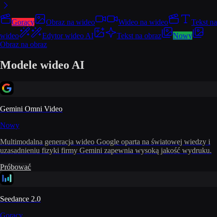
Gorący
Obraz na wideo
Wideo na wideo
Tekst na
wideo
Edytor wideo AI
Tekst na obraz
Nowy
Obraz na obraz
Modele wideo AI
Gemini Omni Video
Nowy
Multimodalna generacja wideo Google oparta na światowej wiedzy i
uzasadnieniu fizyki firmy Gemini zapewnia wysoką jakość wydruku.
Próbować
Seedance 2.0
Gorący