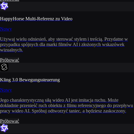
HappyHorse Multi-Referenz zu Video
Nowy
Używaj wielu odniesień, aby sterować stylem i treścią. Przydatne w
przypadku spójnych dla marki filmów AI i złożonych wskazówek
wizualnych.
Próbować
Kling 3.0 Bewegungssteuerung
Nowy
Jego charakterystyczną siłą wideo AI jest imitacja ruchu. Może
dokładnie przenieść ruch obiektu z filmu referencyjnego do przepływu
pracy wideo AI. Spróbuj odtworzyć taniec, a będziesz zaskoczony.
Próbować