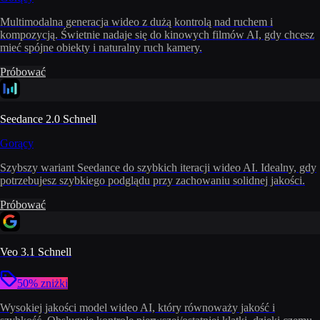
Multimodalna generacja wideo z dużą kontrolą nad ruchem i
kompozycją. Świetnie nadaje się do kinowych filmów AI, gdy chcesz
mieć spójne obiekty i naturalny ruch kamery.
Próbować
Seedance 2.0 Schnell
Gorący
Szybszy wariant Seedance do szybkich iteracji wideo AI. Idealny, gdy
potrzebujesz szybkiego podglądu przy zachowaniu solidnej jakości.
Próbować
Veo 3.1 Schnell
50% zniżki
Wysokiej jakości model wideo AI, który równoważy jakość i