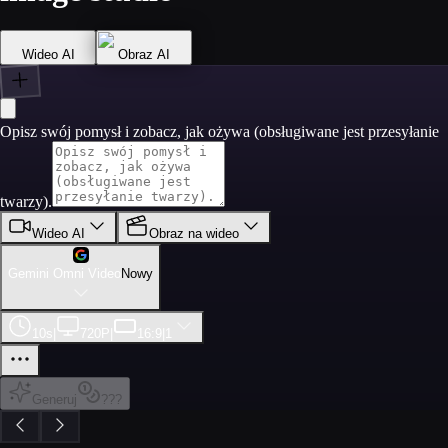
Wideo AI
Obraz AI
Opisz swój pomysł i zobacz, jak ożywa (obsługiwane jest przesyłanie
twarzy).
Wideo AI
Obraz na wideo
Gemini Omni Video
Nowy
10s
|
720P
|
16:9
|
1
Generuj
???