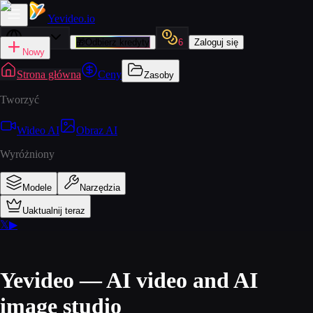
Yevideo
.io
Polski
🎁
Odbierz kredyty
6
Zaloguj się
Nowy
Strona główna
Ceny
Zasoby
Tworzyć
Wideo AI
Obraz AI
Wyróżniony
Modele
Narzędzia
Uaktualnij teraz
𝕏
▶
Yevideo — AI video and AI
image studio