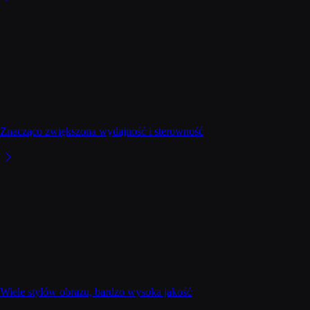
Znacząco zwiększona wydajność i sterowność
Wiele stylów obrazu, bardzo wysoka jakość