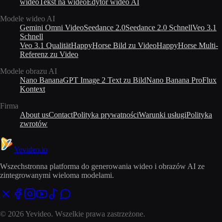
wideo
Tekst na wideo
Edytor wideo AI
Modele wideo AI
Gemini Omni Video
Seedance 2.0
Seedance 2.0 Schnell
Veo 3.1
Schnell
Veo 3.1 Qualität
HappyHorse Bild zu Video
HappyHorse Multi-
Referenz zu Video
Modele obrazu AI
Nano Banana
GPT Image 2 Text zu Bild
Nano Banana Pro
Flux
Kontext
Firma
About us
Contact
Polityka prywatności
Warunki usługi
Polityka
zwrotów
Yevideo
.io
Wszechstronna platforma do generowania wideo i obrazów AI ze
zintegrowanymi wieloma modelami.
© 2026 Yevideo. Wszelkie prawa zastrzeżone.