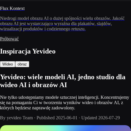
Flux Kontext
Niedrogi model obrazu AI o dużej spójności wielu obrazów. Jakość
obrazu AI jest wystarczająco wyraźna dla plakatów, slajdów,
wizualizacji produktów i codziennego retuszu.
Próbować
Inspiracja Yevideo
Wideo
obraz
Yevideo: wiele modeli AI, jedno studio dla
wideo AI i obrazów AI
Nie tylko udostępniamy modele sztucznej inteligencji. Koncentrujemy
się na pomaganiu Ci w tworzeniu wyników wideo i obrazów AI, z
których będziesz naprawdę zadowolony.
By
yevideo Team
·
Published
2025-06-01
·
Updated
2026-07-29