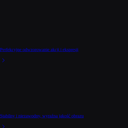
Perfekcyjne odwzorowanie akcji i ekspresji
Stabilny i niezawodny, wyraźna jakość obrazu