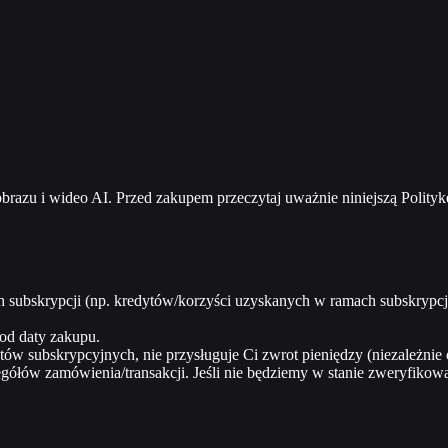
brazu i wideo AI. Przed zakupem przeczytaj uważnie niniejszą Polity
ubskrypcji (np. kredytów/korzyści uzyskanych w ramach subskrypcji). 
 od daty zakupu.
tów subskrypcyjnych, nie przysługuje Ci zwrot pieniędzy (niezależnie
łów zamówienia/transakcji. Jeśli nie będziemy w stanie zweryfikowa