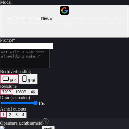
Model
Gemini Omni Video
Nieuw
Google multimodale videogeneratie met de
wereldkennis en natuurkundige redenering van Gemini voor output van
hoge kwaliteit.
Prompt
*
Beeldverhouding
16:9
9:16
Resolutie
720P
1080P
4K
Duur (seconden)
10s
Aantal outputs
1
2
3
4
Openbare zichtbaarheid
on
off