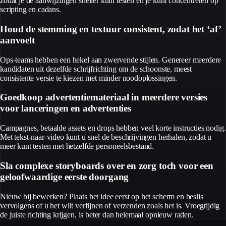
zodat je de aanwijzingen sneller kunt testen en je kunt concentreren op
scripting en cadans.
Houd de stemming en textuur consistent, zodat het ‘af’
aanvoelt
Ops-teams hebben een hekel aan zwervende stijlen. Genereer meerdere
kandidaten uit dezelfde schrijfrichting om de schoonste, meest
consistente versie te kiezen met minder noodoplossingen.
Goedkoop advertentiemateriaal in meerdere versies
voor lanceringen en advertenties
Campagnes, betaalde assets en drops hebben veel korte instructies nodig.
Met tekst-naar-video kunt u snel de beschrijvingen herhalen, zodat u
meer kunt testen met hetzelfde personeelsbestand.
Sla complexe storyboards over en zorg toch voor een
geloofwaardige eerste doorgang
Nieuw bij bewerken? Plaats het idee eerst op het scherm en beslis
vervolgens of u het wilt verfijnen of verzenden zoals het is. Vroegtijdig
de juiste richting krijgen, is beter dan helemaal opnieuw raden.