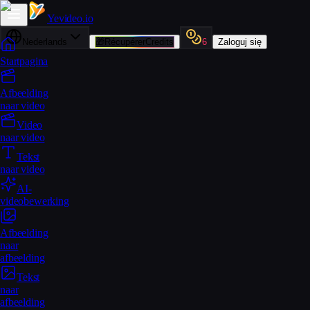
Yevideo
.io
Nederlands
🎁
RécupérerCredits
6
Zaloguj się
Startpagina
Afbeelding
naar video
Video
naar video
Tekst
naar video
AI-
videobewerking
Afbeelding
naar
afbeelding
Tekst
naar
afbeelding