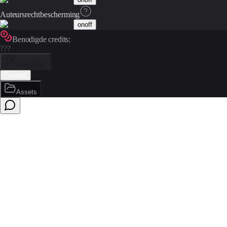
Auteursrechtbescherming
on
off
Benodigde credits:
???
Genereren
Creatief
Assets