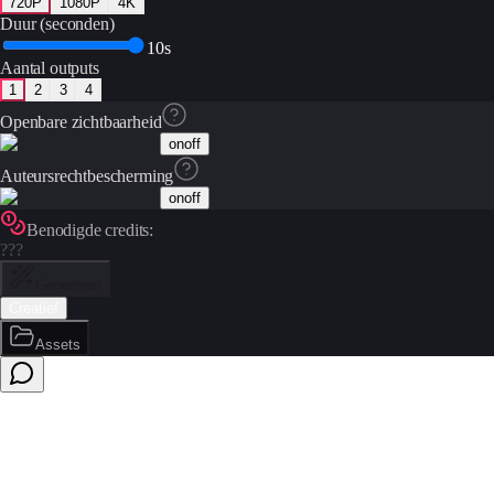
720P
1080P
4K
Duur (seconden)
10s
Aantal outputs
1
2
3
4
Openbare zichtbaarheid
on
off
Auteursrechtbescherming
on
off
Benodigde credits:
???
Genereren
Creatief
Assets