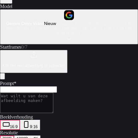
Model
Gemini Omni Video
Nieuw
Google multimodale videogeneratie met de
wereldkennis en natuurkundige redenering van Gemini voor output van
hoge kwaliteit.
Startframes
0
/
7
Klik om een afbeelding te uploaden
Prompt
*
Beeldverhouding
16:9
9:16
Resolutie