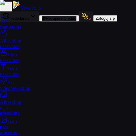
Yevideo
.io
Nederlands
🎁
RécupérerCredits
6
Zaloguj się
Startpagina
Afbeelding
naar video
Video
naar video
Tekst
naar video
AI-
videobewerking
Afbeelding
naar
afbeelding
Tekst
naar
afbeelding