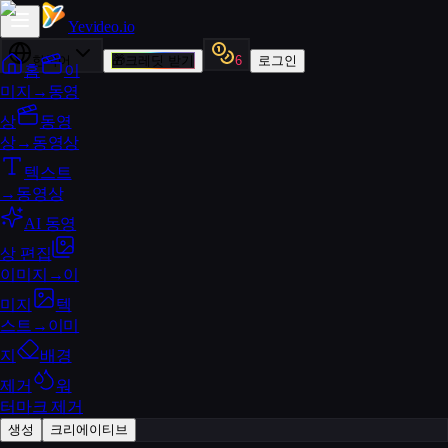
Yevideo
.io
한국어
🎁
크레딧 받기
6
로그인
홈
이
미지→동영
상
동영
상→동영상
텍스트
→동영상
AI 동영
상 편집
이미지→이
미지
텍
스트→이미
지
배경
제거
워
터마크 제거
생성
크리에이티브