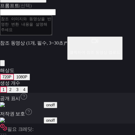
프롬프트
(선택)
참조 동영상 (1개, 필수, 3~30초)
*
클릭하여 참조 동영상 업로드
해상도
720P
1080P
생성 개수
1
2
3
4
공개 표시
on
off
저작권 보호
on
off
필요 크레딧: