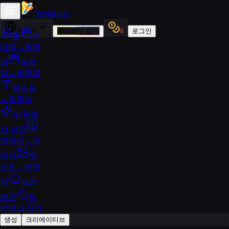
Yevideo
.io
한국어
🎁
크레딧 받기
6
로그인
홈
이
미지→동영
상
동영
상→동영상
텍스트
→동영상
AI 동영
상 편집
이미지→이
미지
텍
스트→이미
지
배경
제거
워
터마크 제거
생성
크리에이티브