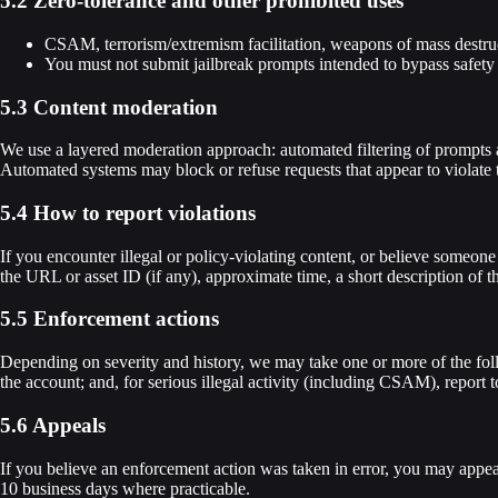
5.2 Zero-tolerance and other prohibited uses
CSAM, terrorism/extremism facilitation, weapons of mass destruc
You must not submit jailbreak prompts intended to bypass safety
5.3 Content moderation
We use a layered moderation approach: automated filtering of prompts a
Automated systems may block or refuse requests that appear to violate t
5.4 How to report violations
If you encounter illegal or policy-violating content, or believe someone 
the URL or asset ID (if any), approximate time, a short description of t
5.5 Enforcement actions
Depending on severity and history, we may take one or more of the follo
the account; and, for serious illegal activity (including CSAM), report
5.6 Appeals
If you believe an enforcement action was taken in error, you may appe
10 business days where practicable.