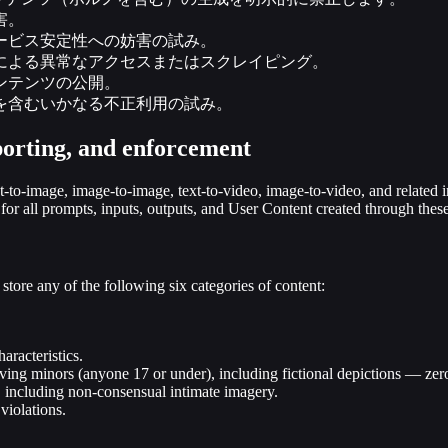
害。
ービス安定性への妨害の試み。
による異常なアクセスまたはスクレイピング。
ンテンツの公開。
を含むいかなる不正利用の試み。
porting, and enforcement
-to-image, image-to-image, text-to-video, image-to-video, and related i
for all prompts, inputs, outputs, and User Content created through these
 store any of the following six categories of content:
aracteristics.
ing minors (anyone 17 or under), including fictional depictions — zero
, including non-consensual intimate imagery.
violations.