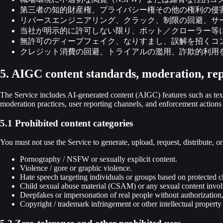
第三者の知的財産権、プライバシー権その他の権利の侵
リバースエンジニアリング、クラック、制限の回避、サ
当社が明示的に許可しない限り、ボット／クローラー等
無許可のディープフェイク、なりすまし、誤解を招くコ
クレジット消費の回避、トライアルの濫用、詐欺的利用
5. AIGC content standards, moderation, re
The Service includes AI-generated content (AIGC) features such as text
moderation practices, user reporting channels, and enforcement actions 
5.1 Prohibited content categories
You must not use the Service to generate, upload, request, distribute, or
Pornography / NSFW or sexually explicit content.
Violence / gore or graphic violence.
Hate speech targeting individuals or groups based on protected ch
Child sexual abuse material (CSAM) or any sexual content involv
Deepfakes or impersonation of real people without authorization
Copyright / trademark infringement or other intellectual property 