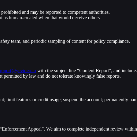
 prohibited and may be reported to competent authorities.
put as human-created when that would deceive others.
safety team, and periodic sampling of content for policy compliance.
.
upport@yevideo.io
with the subject line “Content Report”, and include:
ent permitted by law and do not tolerate knowingly false reports.
nt; limit features or credit usage; suspend the account; permanently ban
e “Enforcement Appeal”. We aim to complete independent review within