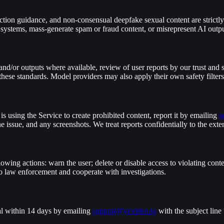
tion guidance, and non-consensual deepfake sexual content are strictly
 systems, mass-generate spam or fraud content, or misrepresent AI out
nd/or outputs where available, review of user reports by our trust and 
hese standards. Model providers may also apply their own safety filters
is using the Service to create prohibited content, report it by emailing
s
he issue, and any screenshots. We treat reports confidentially to the ext
wing actions: warn the user; delete or disable access to violating conte
 to law enforcement and cooperate with investigations.
al within 14 days by emailing
support@yevideo.io
with the subject lin