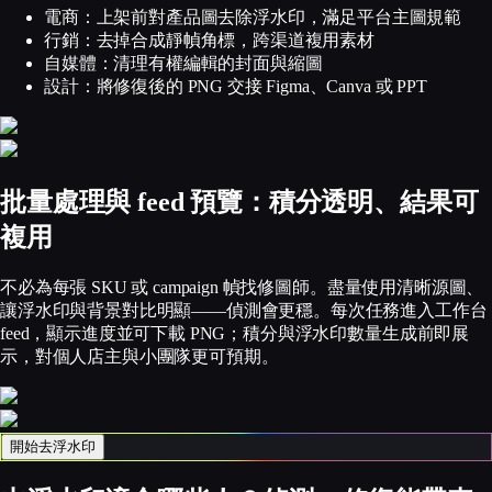
電商：上架前對產品圖去除浮水印，滿足平台主圖規範
行銷：去掉合成靜幀角標，跨渠道複用素材
自媒體：清理有權編輯的封面與縮圖
設計：將修復後的 PNG 交接 Figma、Canva 或 PPT
批量處理與 feed 預覽：積分透明、結果可
複用
不必為每張 SKU 或 campaign 幀找修圖師。盡量使用清晰源圖、
讓浮水印與背景對比明顯——偵測會更穩。每次任務進入工作台
feed，顯示進度並可下載 PNG；積分與浮水印數量生成前即展
示，對個人店主與小團隊更可預期。
開始去浮水印