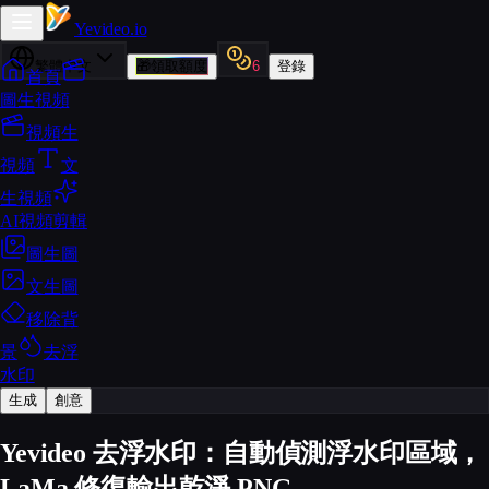
Yevideo
.io
繁體中文
🎁
領取額度
6
登錄
首頁
圖生視頻
視頻生
視頻
文
生視頻
AI視頻剪輯
圖生圖
文生圖
移除背
景
去浮
水印
生成
創意
Yevideo 去浮水印：自動偵測浮水印區域，
LaMa 修復輸出乾淨 PNG