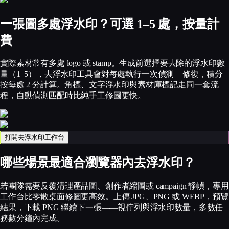
一張圖多處浮水印？可選 1–5 處，按量計
費
實際素材常有多處 logo 或 stamp。生成前選擇要去除的浮水印數
量（1–5），去浮水印工具會對每處執行一次偵測 + 修復，積分
按每處 2 分計算。角標、文字浮水印與素材庫標記走同一套流
程，自動偵測匹配時比純手工修圖更快。
打開去浮水印工作台
哪些場景最適合瀏覽器內去浮水印？
若團隊需要反覆清理產品圖、創作者縮圖或 campaign 靜幀，專用
工作台比零散桌面修圖更高效。上傳 JPG、PNG 或 WEBP，預覽
結果，下載 PNG 繼續下一張——視佇列與浮水印數量，多數任
務數分鐘內完成。