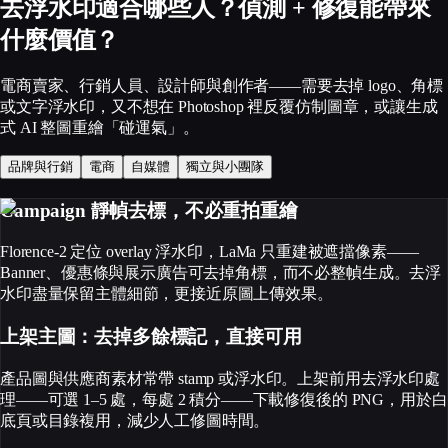
去浮水印適合哪些人？偵測 + 修復能帶來
什麼價值？
電商賣家、行銷人員、設計師與創作者——需要去掉 logo、角標
或文字浮水印，又不想在 Photoshop 裡反覆仿制圖章，或讓生成
式 AI 整圖重繪「碰運氣」。
品牌與行銷
電商
自媒體
獨立與小團隊
Campaign 靜幀去標，不必重拍重繪
Florence-2 定位 overlay 浮水印，LaMa 只重建被遮擋像素——
Banner、優惠條與展示廣告可去掉角標，而不必整幀生成。去浮
水印盡量保留主體細節，更接近原圖上傳效果。
上架主圖：去掉多餘標記，直接可用
產品圖與供應商素材常帶 stamp 或浮水印。上架前用去浮水印處
理——可選 1–5 處，每處 2 積分——下載修復後的 PNG，用於白
底頁或目錄複用，減少人工修圖時間。