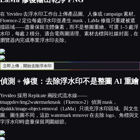
在 Yevideo 去浮水印工作台上傳產品圖、人像或 campaign 素材。
Florence-2 定位每處浮水印並產生 mask，LaMa 修復只重建被遮
擋區域——盡量保留主體像素，而不是整圖重繪。可選 1–5 處浮
水印，每處 2 積分。適合電商圖清理、素材去標與社媒封面，在
瀏覽器內完成專業浮水印去除。
立即上傳，開始去除浮水印
偵測 + 修復：去除浮水印不是整圖 AI 重繪
Yevideo 採用 Replicate 兩段式流水線——
tmappdev/img2watermarkmask（Florence-2）偵測 mask，
dpakkk/image-object-removal（LaMa）只填充浮水印區域。與文生
圖、圖生圖不同，這款 watermark remover 在去除 logo、角標與文
字浮水印時盡量保留周圍細節。