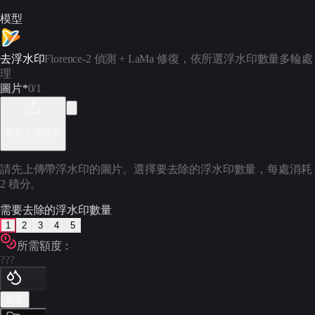
模型
去浮水印
Florence-2 偵測 + LaMa 修復，依所選浮水印數量多輪處
理
圖片
*
0
/1
點擊上傳圖片
請先上傳帶浮水印的圖片。選擇要去除的浮水印數量，每處消耗
2 積分。
需要去除的浮水印數量
1
2
3
4
5
所需額度：
???
生成
創意