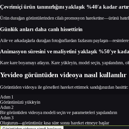
Çevrimiçi ürün tanınırlığını yaklaşık %40'a kadar artır
Ürün durağan görüntülerinden cilalı promosyon hareketine—ürünü hatırlama
Günlük anları daha canlı hissettirin
Aile ve arkadaşlarla durağan fotoğraflardan fazlasını paylaşın—resimlere h
Animasyon süresini ve maliyetini yaklaşık %50'ye kada
Kare kare boyamayı atlayın. Kare yükleyin, model seçin, yapılandırın, 
Yevideo görüntüden videoya nasıl kullanılır
Görüntüden videoya ile görselleri hareket ettirmek sandığınızdan basittir:
Adım 1
Görüntünüzü yükleyin
Adım 2
Bir görüntüden videoya modeli seçin ve parametreleri yapılandırın
Adım 3
Oluşturun—görüntünüz kısa süre sonra hareket etmeye başlar
Görüntüden videoya şimdi başlayın