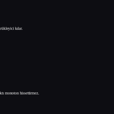
ükleyici kılar.
ıktı monoton hissettirmez.