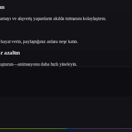
ın
yı ve alışveriş yapanların akılda tutmasını kolaylaştırın.
ayat verin, paylaştığınız anlara neşe katın.
r azaltın
oluşturun—animasyonu daha hızlı yineleyin.