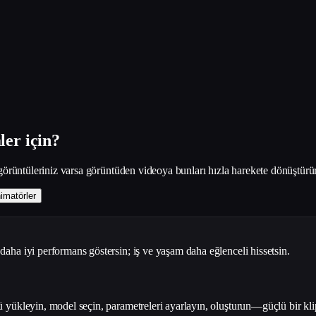
er için?
görüntüleriniz varsa görüntüden videoya bunları hızla harekete dönüştürür; 
imatörler
aha iyi performans göstersin; iş ve yaşam daha eğlenceli hissetsin.
 yükleyin, model seçin, parametreleri ayarlayın, oluşturun—güçlü bir klip