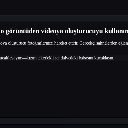
eo görüntüden videoya oluşturucuyu kullanı
a oluşturucu fotoğraflarınızı hareket ettirir. Gerçekçi sahnelerden eğlence
 kucaklayayım—kızım tekerlekli sandalyedeki babasını kucaklasın.