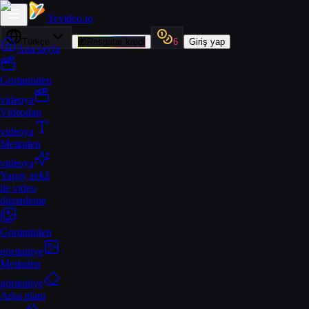
Yevideo
.io
Türkçe
🎁
Resgatar kredi
6
Giriş yap
Ana sayfa
Görüntüden
videoya
Videodan
videoya
Metinden
videoya
Yapay zekâ
ile video
düzenleme
Görüntüden
görüntüye
Metinden
görüntüye
Arka planı