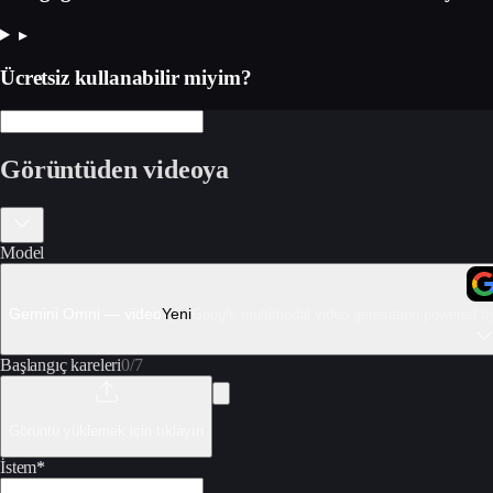
▸
Ücretsiz kullanabilir miyim?
Görüntüden videoya
Model
Gemini Omni — video
Yeni
Google multimodal video generation powered by
Başlangıç kareleri
0
/
7
Görüntü yüklemek için tıklayın
İstem
*