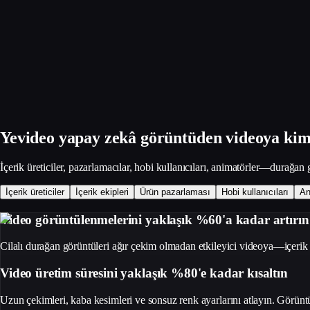
Yevideo yapay zekâ görüntüden videoya kiml
İçerik üreticiler, pazarlamacılar, hobi kullanıcıları, animatörler—durağan 
İçerik üreticiler
İçerik ekipleri
Ürün pazarlaması
Hobi kullanıcıları
An
Video görüntülenmelerini yaklaşık %60'a kadar artırın
Cilalı durağan görüntüleri ağır çekim olmadan etkileyici videoya—içerik d
Video üretim süresini yaklaşık %80'e kadar kısaltın
Uzun çekimleri, kaba kesimleri ve sonsuz renk ayarlarını atlayın. Görüntü