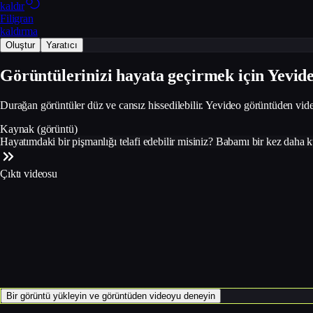
kaldır
Filigran
kaldırma
Oluştur
Yaratıcı
Görüntülerinizi hayata geçirmek için Yevid
Durağan görüntüler düz ve cansız hissedilebilir. Yevideo görüntüden videoy
Kaynak (görüntü)
Hayatımdaki bir pişmanlığı telafi edebilir misiniz? Babamı bir kez daha
Çıktı videosu
Bir görüntü yükleyin ve görüntüden videoyu deneyin