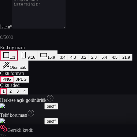
İstem
*
0
/
5000
En-boy oranı
1:1
9:16
16:9
3:4
4:3
3:2
2:3
5:4
4:5
21:9
Otomatik
Çıktı formatı
PNG
JPEG
Çıktı adedi
1
2
3
4
Herkese açık görünürlük
on
off
Telif koruması
on
off
Gerekli kredi:
???