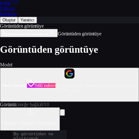
kaldır
Filigran
kaldırma
Oluştur
Yaratıcı
Görüntüden görüntüye
Görüntüden görüntüye
Navigasyon menüsünü aç
Görüntüden görüntüye
Model
Nano Banana
%60 indirim
Giá phải chăng, nhanh, đáng tin cho tạo hình
AI hàng ngày.
Görüntü
(isteğe bağlı)
0
/
10
Görüntü yüklemek için tıklayın