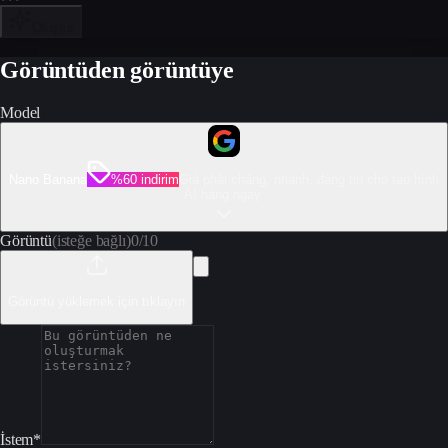
Oluştur
Görüntüden görüntüye
Model
Nano Banana
%60 indirim
Giá phải chăng, nhanh, đáng tin cho tạo hình
AI hàng ngày.
Görüntü
(isteğe bağlı)
0
/
10
Görüntü yüklemek için tıklayın
İstem
*