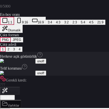
0
/
5000
En-boy oranı
1:1
9:16
16:9
3:4
4:3
3:2
2:3
5:4
4:5
21:9
Otomatik
Çıktı formatı
PNG
JPEG
Çıktı adedi
1
2
3
4
Herkese açık görünürlük
on
off
Telif koruması
on
off
Gerekli kredi:
???
Oluştur
Yaratıcı
Varlıklar