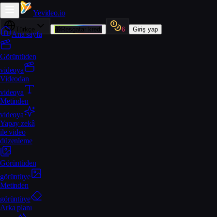
Yevideo
.io
Türkçe
🎁
Resgatar kredi
6
Giriş yap
Ana sayfa
Görüntüden
videoya
Videodan
videoya
Metinden
videoya
Yapay zekâ
ile video
düzenleme
Görüntüden
görüntüye
Metinden
görüntüye
Arka planı