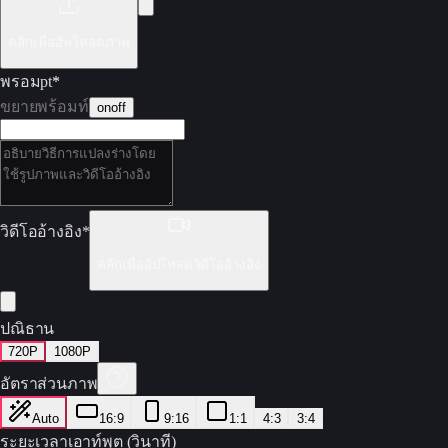
คลิกเพื่ออัพโหลดภาพ
พรอมpt
*
ขยายพร้อมท์
on
off
วิดีโออ้างอิง
*
คลิกเพื่ออัปโหลดวิดีโออ้างอิง
ปณิธาน
720P
1080P
อัตราส่วนภาพ
Auto
16:9
9:16
1:1
4:3
3:4
ระยะเวลาเอาท์พุต (วินาที)