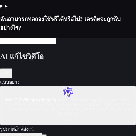
▸
ฉันสามารถทดลองใช้ฟรีได้หรือไม่? เครดิตจะถูกนับ
อย่างไร?
AI แก้ไขวิดีโอ
แบบอย่าง
Wan 2.7 Videobearbeitung
עריכת וידאו בינה מלאכותית מבוססת הוראות.
אתה יכול לערוך במדויק חלק או כולו של סרטון AI: להסיר אלמנטים, להחליף
אובייקטים או להחליף סביבות (שמש לגשומה, קיץ לחורף) עם תוצאות בעלות
מראה טבעי.
รูปภาพอ้างอิง
0
/
1