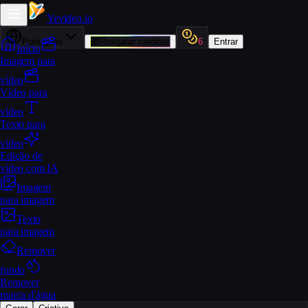
Yevideo
.io
Português
🎁
Resgatar créditos
6
Entrar
Início
Imagem para
vídeo
Vídeo para
vídeo
Texto para
vídeo
Edição de
vídeo com IA
Imagem
para imagem
Texto
para imagem
Remover
fundo
Remover
marca d'água