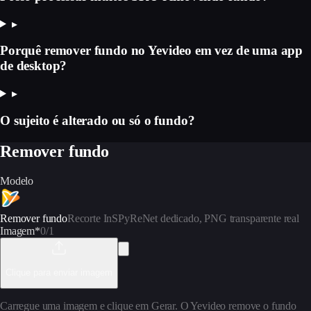
▸
Porquê remover fundo no Yevideo em vez de uma app
de desktop?
▸
O sujeito é alterado ou só o fundo?
Remover fundo
Modelo
Remover fundo
Recorte InSPyReNet dedicado, PNG transparente real
Imagem
*
0
/1
Clique para enviar imagem
Carregue uma imagem e clique em Gerar. O Yevideo remove o fundo