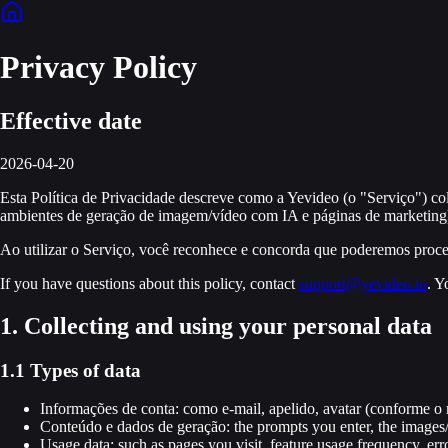
Privacy Policy
Effective date
2026-04-20
Esta Política de Privacidade descreve como a Yevideo (o "Serviço") cole
ambientes de geração de imagem/vídeo com IA e páginas de marketing
Ao utilizar o Serviço, você reconhece e concorda que poderemos process
If you have questions about this policy, contact
support@yevideo.io
. Y
1. Collecting and using your personal data
1.1 Types of data
Informações de conta
:
como e-mail, apelido, avatar (conforme o 
Conteúdo e dados de geração
:
the prompts you enter, the images
Usage data
:
such as pages you visit, feature usage frequency, er