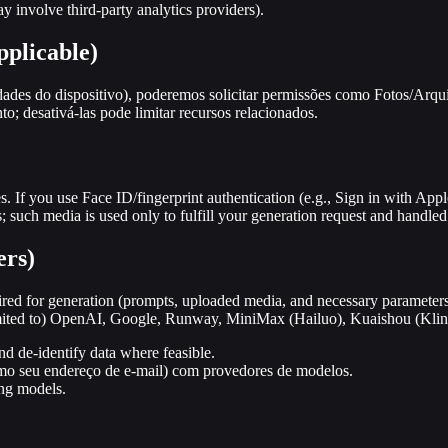
 involve third-party analytics providers).
pplicable)
idades do dispositivo), poderemos solicitar permissões como Fotos/Arq
; desativá-las pode limitar recursos relacionados.
es. If you use Face ID/fingerprint authentication (e.g., Sign in with Ap
such media is used only to fulfill your generation request and handled a
ers)
ed for generation (prompts, uploaded media, and necessary parameters
limited to) OpenAI, Google, Runway, MiniMax (Hailuo), Kuaishou (Klin
d de-identify data where feasible.
omo seu endereço de e-mail) com provedores de modelos.
ing models.