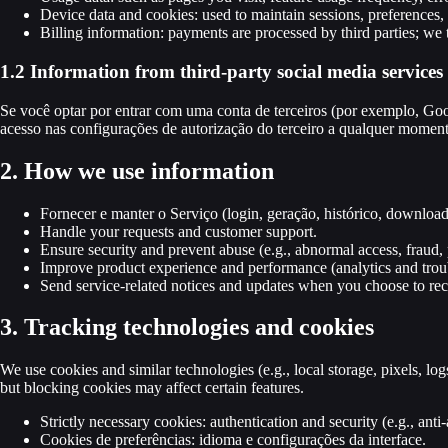
Device data and cookies
:
used to maintain sessions, preferences, 
Billing information
:
payments are processed by third parties; we t
1.2 Information from third-party social media services
Se você optar por entrar com uma conta de terceiros (por exemplo, Goo
acesso nas configurações de autorização do terceiro a qualquer momen
2. How we use information
Fornecer e manter o Serviço (login, geração, histórico, downloads
Handle your requests and customer support.
Ensure security and prevent abuse (e.g., abnormal access, fraud, 
Improve product experience and performance (analytics and trou
Send service-related notices and updates when you choose to re
3. Tracking technologies and cookies
We use cookies and similar technologies (e.g., local storage, pixels, l
but blocking cookies may affect certain features.
Strictly necessary cookies: authentication and security (e.g., anti
Cookies de preferências: idioma e configurações da interface.