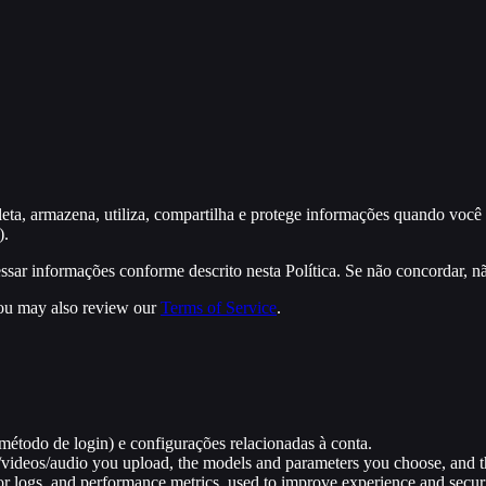
ta, armazena, utiliza, compartilha e protege informações quando você ac
).
ar informações conforme descrito nesta Política. Se não concordar, não
ou may also review our
Terms of Service
.
método de login) e configurações relacionadas à conta.
/videos/audio you upload, the models and parameters you choose, and th
ror logs, and performance metrics, used to improve experience and securi