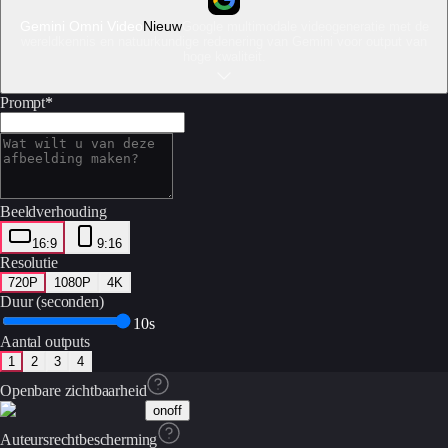
Gemini Omni Video
Nieuw
Google multimodale videogeneratie met de
wereldkennis en natuurkundige redenering van Gemini voor output van
hoge kwaliteit.
Prompt
*
Beeldverhouding
16:9
9:16
Resolutie
720P
1080P
4K
Duur (seconden)
10s
Aantal outputs
1
2
3
4
Openbare zichtbaarheid
on
off
Auteursrechtbescherming