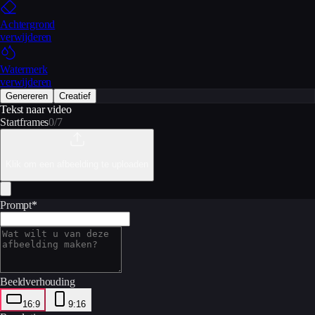
Achtergrond
verwijderen
Watermerk
verwijderen
Genereren
Creatief
Tekst naar video
Startframes
0
/
7
Klik om een afbeelding te uploaden
Prompt
*
Beeldverhouding
16:9
9:16