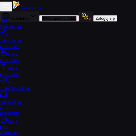
Yevideo
.io
Nederlands
🎁
RécupérerCredits
6
Zaloguj się
Startpagina
Afbeelding
naar video
Video
naar video
Tekst
naar video
AI-
videobewerking
Afbeelding
naar
afbeelding
Tekst
naar
afbeelding