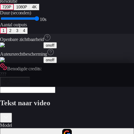
Resolutie
720P
1080P
4K
Duur (seconden)
10s
Aantal outputs
1
2
3
4
Openbare zichtbaarheid
on
off
Auteursrechtbescherming
on
off
Benodigde credits:
???
Genereren
Tekst naar video
Model