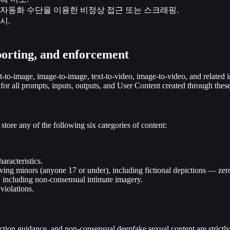
 자동화 수단을 이용한 비정상 접근 또는 스크래핑.
시.
porting, and enforcement
-to-image, image-to-image, text-to-video, image-to-video, and related i
for all prompts, inputs, outputs, and User Content created through these
 store any of the following six categories of content:
aracteristics.
ing minors (anyone 17 or under), including fictional depictions — zero
, including non-consensual intimate imagery.
violations.
tion guidance, and non-consensual deepfake sexual content are strictly