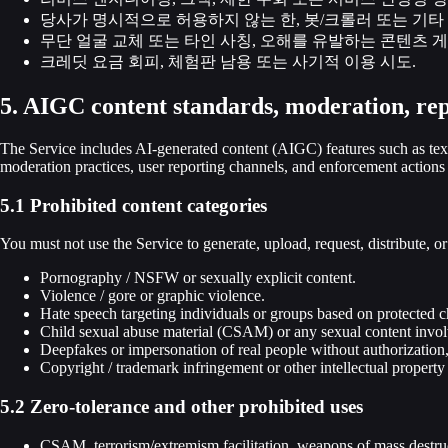
당사가 명시적으로 허용하지 않는 한, 봇/크롤러 또는 기타
무단 얼굴 교체 또는 타인 사칭, 오해를 유발하는 콘텐츠 게
크레딧 요금 회피, 체험판 남용 또는 사기적 이용 시도.
5. AIGC content standards, moderation, re
The Service includes AI-generated content (AIGC) features such as text
moderation practices, user reporting channels, and enforcement actions 
5.1 Prohibited content categories
You must not use the Service to generate, upload, request, distribute, or
Pornography / NSFW or sexually explicit content.
Violence / gore or graphic violence.
Hate speech targeting individuals or groups based on protected ch
Child sexual abuse material (CSAM) or any sexual content involv
Deepfakes or impersonation of real people without authorization
Copyright / trademark infringement or other intellectual property 
5.2 Zero-tolerance and other prohibited uses
CSAM, terrorism/extremism facilitation, weapons of mass destruc