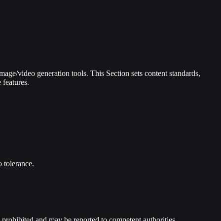
mage/video generation tools. This Section sets content standards,
 features.
 tolerance.
 prohibited and may be reported to competent authorities.