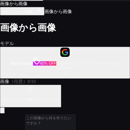
画像から画像
画像から画像
ナビメニューを開く
画像から画像
モデル
Nano Banana
60% OFF
Google Fast and cost-effective image
generation
画像
（任意）
0
/
10
クリックして画像をアップロード