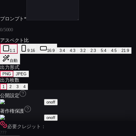
プロンプト
*
0
/
5000
アスペクト比
1:1
9:16
16:9
3:4
4:3
3:2
2:3
5:4
4:5
21:9
自動
出力形式
PNG
JPEG
出力枚数
1
2
3
4
公開設定
on
off
著作権保護
on
off
必要クレジット：
???