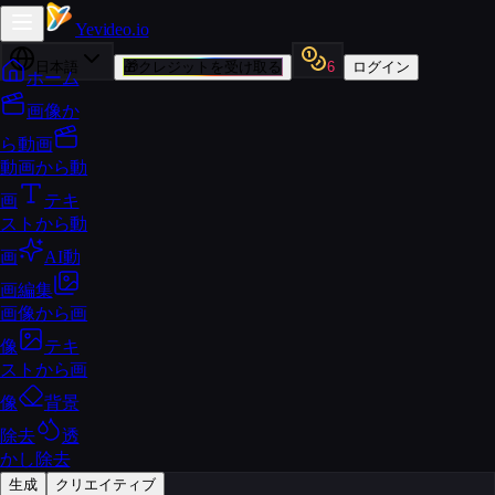
Yevideo
.io
日本語
🎁
クレジットを受け取る
6
ログイン
ホーム
画像か
ら動画
動画から動
画
テキ
ストから動
画
AI動
画編集
画像から画
像
テキ
ストから画
像
背景
除去
透
かし除去
生成
クリエイティブ