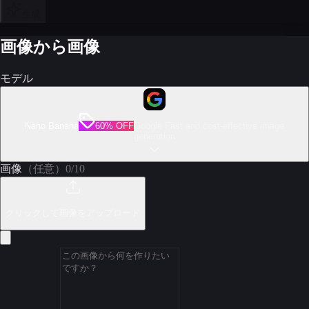
生成
画像から画像
モデル
Nano Banana
60% OFF
Google Fast and cost-effective image
generation
画像
（任意）
0
/
10
クリックして画像をアップロード