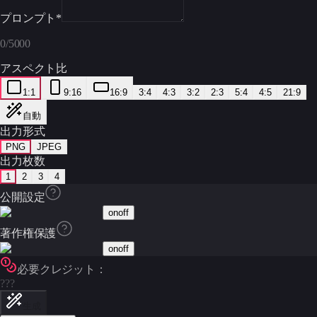
プロンプト
*
0
/
5000
アスペクト比
1:1
9:16
16:9
3:4
4:3
3:2
2:3
5:4
4:5
21:9
自動
出力形式
PNG
JPEG
出力枚数
1
2
3
4
公開設定
on
off
著作権保護
on
off
必要クレジット：
???
生成