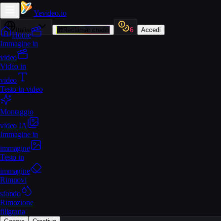
Yevideo
.io
Italiano
🎁
Reclamar crediti
6
Accedi
Home
Immagine in
video
Video in
video
Testo in video
Montaggio
video IA
Immagine in
immagine
Testo in
immagine
Rimuovi
sfondo
Rimozione
filigrana