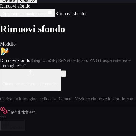
Genera
Creativo
Rimuovi sfondo
Rimuovi sfondo
Apri menu di navigazione
Rimuovi sfondo
Modello
Rimuovi sfondo
Ritaglio InSPyReNet dedicato, PNG trasparente reale
Immagine
*
0
/1
Clicca per caricare un’immagine
Carica un'immagine e clicca su Genera. Yevideo rimuove lo sfondo con i
Crediti richiesti:
???
Genera