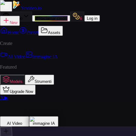
Yevideo
.io
Italiano
🎁
Reclamar crediti
6
Log in
New
Home
Prezzi
Assets
Create
AI Video
immagine IA
Featured
Models
Strumenti
Upgrade Now
𝕏
▶
AI Video
immagine IA