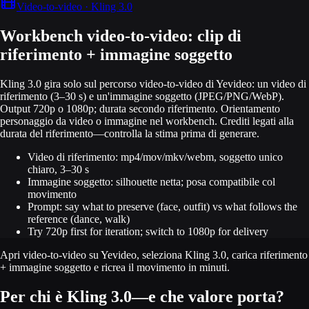
Video-to-video · Kling 3.0
Workbench video-to-video: clip di
riferimento + immagine soggetto
Kling 3.0 gira solo sul percorso video-to-video di Yevideo: un video di
riferimento (3–30 s) e un'immagine soggetto (JPEG/PNG/WebP).
Output 720p o 1080p; durata secondo riferimento. Orientamento
personaggio da video o immagine nel workbench. Crediti legati alla
durata del riferimento—controlla la stima prima di generare.
Video di riferimento: mp4/mov/mkv/webm, soggetto unico
chiaro, 3–30 s
Immagine soggetto: silhouette netta; posa compatibile col
movimento
Prompt: say what to preserve (face, outfit) vs what follows the
reference (dance, walk)
Try 720p first for iteration; switch to 1080p for delivery
Apri video-to-video su Yevideo, seleziona Kling 3.0, carica riferimento
+ immagine soggetto e ricrea il movimento in minuti.
Per chi è Kling 3.0—e che valore porta?