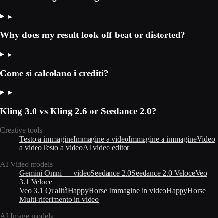
▸
Why does my result look off-beat or distorted?
▸
Come si calcolano i crediti?
▸
Kling 3.0 vs Kling 2.6 or Seedance 2.0?
Creative tools
Testo a immagine
Immagine a video
Immagine a immagine
Video
a video
Testo a video
AI video editor
AI Video models
Gemini Omni — video
Seedance 2.0
Seedance 2.0 Veloce
Veo
3.1 Veloce
Veo 3.1 Qualità
HappyHorse Immagine in video
HappyHorse
Multi-riferimento in video
AI Image models