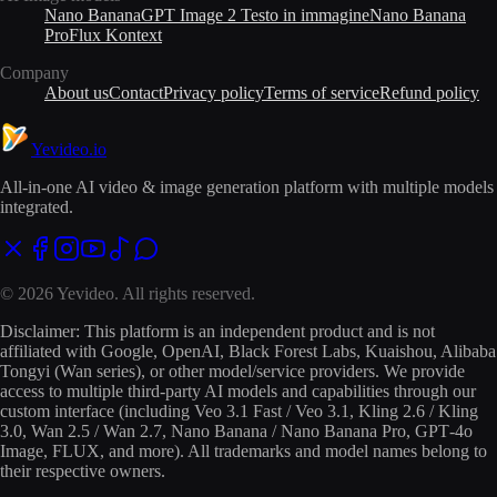
Nano Banana
GPT Image 2 Testo in immagine
Nano Banana
Pro
Flux Kontext
Company
About us
Contact
Privacy policy
Terms of service
Refund policy
Yevideo
.io
All-in-one AI video & image generation platform with multiple models
integrated.
© 2026 Yevideo. All rights reserved.
Disclaimer: This platform is an independent product and is not
affiliated with Google, OpenAI, Black Forest Labs, Kuaishou, Alibaba
Tongyi (Wan series), or other model/service providers. We provide
access to multiple third‑party AI models and capabilities through our
custom interface (including Veo 3.1 Fast / Veo 3.1, Kling 2.6 / Kling
3.0, Wan 2.5 / Wan 2.7, Nano Banana / Nano Banana Pro, GPT‑4o
Image, FLUX, and more). All trademarks and model names belong to
their respective owners.