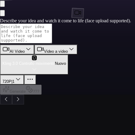
Describe your idea and watch it come to life (face upload supported).
AI Video
Video a video
Kling 3.0 Controllo movimento
Nuovo
720P
|
1
Generate
???