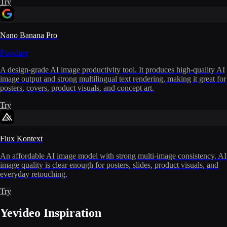
Try
Nano Banana Pro
Popolare
A design-grade AI image productivity tool. It produces high-quality AI
image output and strong multilingual text rendering, making it great for
posters, covers, product visuals, and concept art.
Try
Flux Kontext
An affordable AI image model with strong multi-image consistency. AI
image quality is clear enough for posters, slides, product visuals, and
everyday retouching.
Try
Yevideo Inspiration