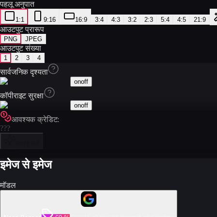
पहलू अनुपात
1:1
9:16
16:9
3:4
4:3
3:2
2:3
5:4
4:5
21:9
आउटपुट प्रारूप
PNG
JPEG
आउटपुट संख्या
1
2
3
4
सार्वजनिक दृश्यता
on
off
कॉपीराइट सुरक्षा
on
off
आवश्यक क्रेडिट:
???
जनरेट करें
इमेज से इमेज
मॉडल