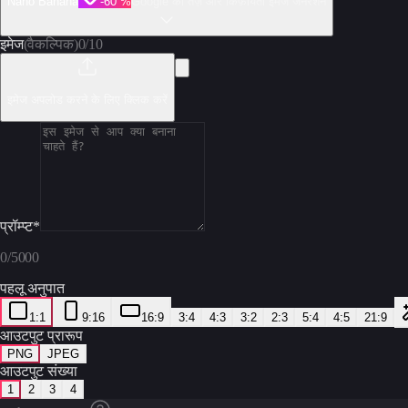
Nano Banana
-60 %
Google की तेज़ और किफ़ायती इमेज जनरेशन
इमेज
(वैकल्पिक)
0
/
10
इमेज अपलोड करने के लिए क्लिक करें
प्रॉम्प्ट
*
0
/
5000
पहलू अनुपात
1:1
9:16
16:9
3:4
4:3
3:2
2:3
5:4
4:5
21:9
आउटपुट प्रारूप
PNG
JPEG
आउटपुट संख्या
1
2
3
4