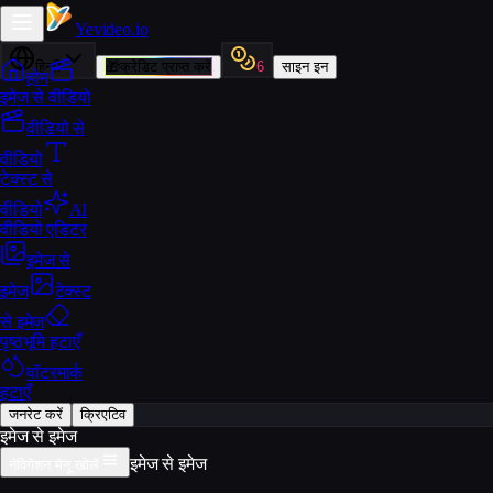
Yevideo
.io
हिन्दी
🎁
क्रेडिट प्राप्त करें
6
साइन इन
होम
इमेज से वीडियो
वीडियो से
वीडियो
टेक्स्ट से
वीडियो
AI
वीडियो एडिटर
इमेज से
इमेज
टेक्स्ट
से इमेज
पृष्ठभूमि हटाएँ
वॉटरमार्क
हटाएँ
जनरेट करें
क्रिएटिव
इमेज से इमेज
इमेज से इमेज
नेविगेशन मेनू खोलें