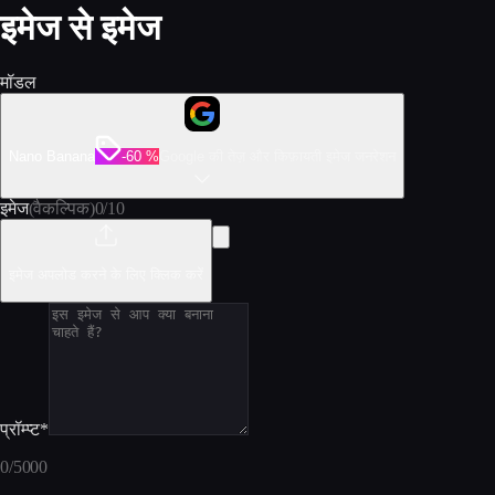
इमेज से इमेज
मॉडल
Nano Banana
-60 %
Google की तेज़ और किफ़ायती इमेज जनरेशन
इमेज
(वैकल्पिक)
0
/
10
इमेज अपलोड करने के लिए क्लिक करें
प्रॉम्प्ट
*
0
/
5000