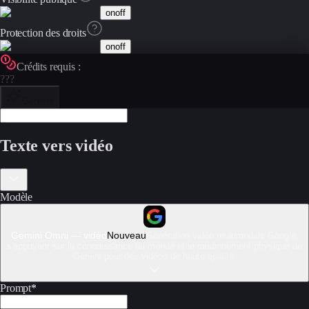
on
off
Protection des droits
on
off
Crédits requis :
???
Générer
Texte vers vidéo
Modèle
Gemini Omni — vidéo
Nouveau
Génération vidéo multimodale Google,
s'appuyant sur la connaissance du monde et le raisonnement physique de
Gemini pour des vidéos de haute qualité.
Prompt
*