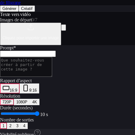
de filigrane
Générer
Créatif
Texte vers vidéo
Images de départ
0
/
7
Cliquez pour importer une image
Prompt
*
Rapport d’aspect
16:9
9:16
Résolution
720P
1080P
4K
Durée (secondes)
10 s
Nombre de sorties
1
2
3
4
Visibilité publique