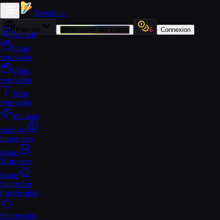
Yevideo
.io
Français
🎁
Récupérer des crédits
6
Connexion
Accueil
Image
vers vidéo
Vidéo
vers vidéo
Texte
vers vidéo
Montage
vidéo IA
Image vers
image
Texte vers
image
Supprimer
l’arrière-plan
Suppression