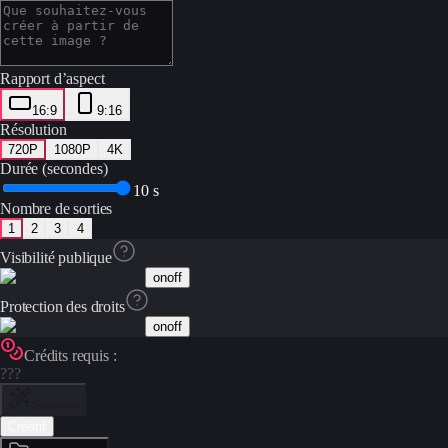
Rapport d’aspect
16:9
9:16
Résolution
720P
1080P
4K
Durée (secondes)
10 s
Nombre de sorties
1
2
3
4
Visibilité publique
on
off
Protection des droits
on
off
Crédits requis :
???
Générer
Créatif