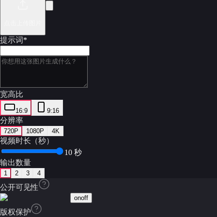
点击上传图片
提示词
*
宽高比
16:9
9:16
分辨率
720P
1080P
4K
视频时长（秒）
10 秒
输出数量
1
2
3
4
公开可见性
on
off
版权保护