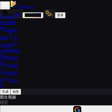
Yevideo
.io
中文
🎁
领取额度
6
登录
首页
图生视频
视频生
视频
文
生视频
AI视频剪辑
图生图
文生图
移除背
景
去水
印
生成
创意
图生视频
模型