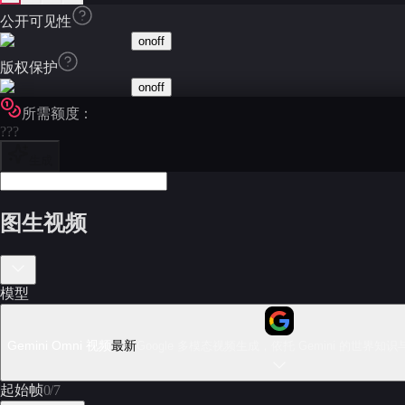
公开可见性
on
off
版权保护
on
off
所需额度：
???
生成
图生视频
模型
Gemini Omni 视频
最新
Google 多模态视频生成，依托 Gemini 的世
起始帧
0
/
7