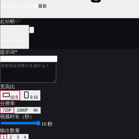
Gemini Omni 视频
最新
Google 多模态视频生成，依托 Gemini 的世
起始帧
0
/
7
点击上传图片
提示词
*
宽高比
16:9
9:16
分辨率
720P
1080P
4K
视频时长（秒）
10 秒
输出数量
1
2
3
4