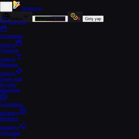
Yevideo
.io
Türkçe
🎁
Resgatar kredi
6
Giriş yap
Ana sayfa
Görüntüden
videoya
Videodan
videoya
Metinden
videoya
Yapay zekâ
ile video
düzenleme
Görüntüden
görüntüye
Metinden
görüntüye
Arka planı