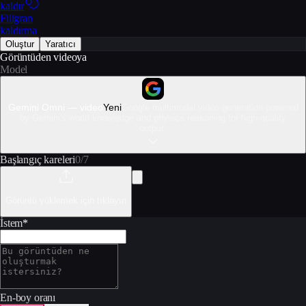
kaldır
Filigran
kaldırma
Oluştur
Yaratıcı
Görüntüden videoya
Model
Gemini Omni — video
Yeni
Google multimodal video generation powered
by Gemini's world knowledge and physics reasoning for high-quality
output.
Başlangıç kareleri
0
/
7
Görüntü yüklemek için tıklayın
İstem
*
En-boy oranı