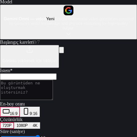
Model
Gemini Omni — video
Yeni
Google multimodal video generation powered
by Gemini's world knowledge and physics reasoning for high-quality
output.
Başlangıç kareleri
0
/
7
Görüntü yüklemek için tıklayın
İstem
*
En-boy oranı
16:9
9:16
Çözünürlük
720P
1080P
4K
Süre (saniye)