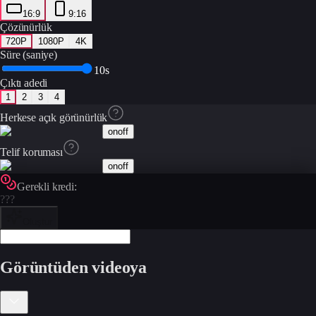
16:9
9:16
Çözünürlük
720P
1080P
4K
Süre (saniye)
10s
Çıktı adedi
1
2
3
4
Herkese açık görünürlük
on
off
Telif koruması
on
off
Gerekli kredi:
???
Oluştur
Görüntüden videoya