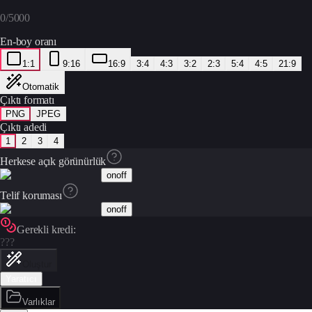
0
/
5000
En-boy oranı
1:1
9:16
16:9
3:4
4:3
3:2
2:3
5:4
4:5
21:9
Otomatik
Çıktı formatı
PNG
JPEG
Çıktı adedi
1
2
3
4
Herkese açık görünürlük
on
off
Telif koruması
on
off
Gerekli kredi:
???
Oluştur
Yaratıcı
Varlıklar