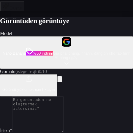
Oluştur
Görüntüden görüntüye
Model
Nano Banana
%60 indirim
Giá phải chăng, nhanh, đáng tin cho tạo hình
AI hàng ngày.
Görüntü
(isteğe bağlı)
0
/
10
Görüntü yüklemek için tıklayın
İstem
*