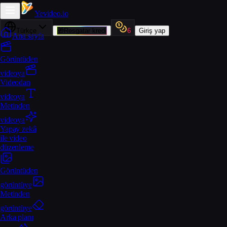
Yevideo
.io
Türkçe
🎁
Resgatar kredi
6
Giriş yap
Ana sayfa
Görüntüden
videoya
Videodan
videoya
Metinden
videoya
Yapay zekâ
ile video
düzenleme
Görüntüden
görüntüye
Metinden
görüntüye
Arka planı