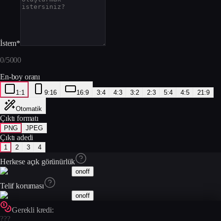
İstem
*
0
/
5000
En-boy oranı
1:1
9:16
16:9
3:4
4:3
3:2
2:3
5:4
4:5
21:9
Otomatik
Çıktı formatı
PNG
JPEG
Çıktı adedi
1
2
3
4
Herkese açık görünürlük
on
off
Telif koruması
on
off
Gerekli kredi:
???