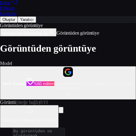
kaldır
Filigran
kaldırma
Oluştur
Yaratıcı
Görüntüden görüntüye
Görüntüden görüntüye
Navigasyon menüsünü aç
Görüntüden görüntüye
Model
Nano Banana
%60 indirim
Giá phải chăng, nhanh, đáng tin cho tạo hình
AI hàng ngày.
Görüntü
(isteğe bağlı)
0
/
10
Görüntü yüklemek için tıklayın