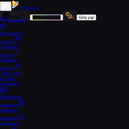
Yevideo
.io
Türkçe
🎁
Resgatar kredi
6
Giriş yap
Ana sayfa
Görüntüden
videoya
Videodan
videoya
Metinden
videoya
Yapay zekâ
ile video
düzenleme
Görüntüden
görüntüye
Metinden
görüntüye
Arka planı