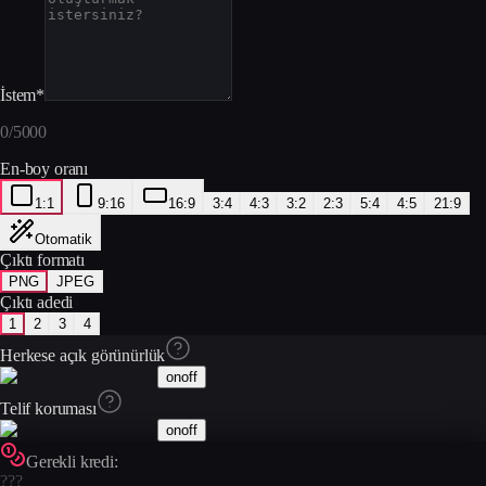
İstem
*
0
/
5000
En-boy oranı
1:1
9:16
16:9
3:4
4:3
3:2
2:3
5:4
4:5
21:9
Otomatik
Çıktı formatı
PNG
JPEG
Çıktı adedi
1
2
3
4
Herkese açık görünürlük
on
off
Telif koruması
on
off
Gerekli kredi:
???