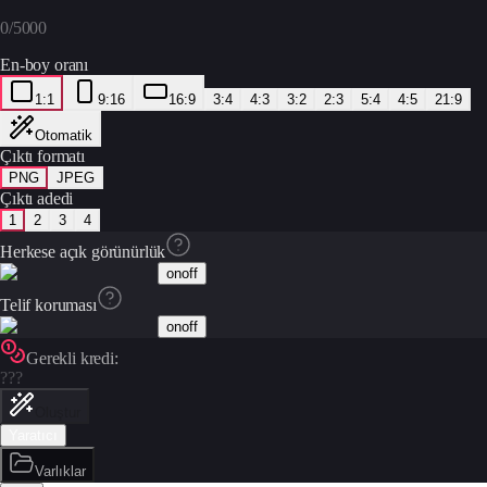
0
/
5000
En-boy oranı
1:1
9:16
16:9
3:4
4:3
3:2
2:3
5:4
4:5
21:9
Otomatik
Çıktı formatı
PNG
JPEG
Çıktı adedi
1
2
3
4
Herkese açık görünürlük
on
off
Telif koruması
on
off
Gerekli kredi:
???
Oluştur
Yaratıcı
Varlıklar