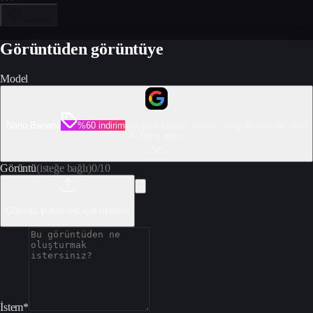
Oluştur
Görüntüden görüntüye
Model
Nano Banana
%60 indirim
Giá phải chăng, nhanh, đáng tin cho tạo hình
AI hàng ngày.
Görüntü
(isteğe bağlı)
0
/
10
Görüntü yüklemek için tıklayın
İstem
*