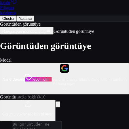
kaldır
Filigran
kaldırma
Oluştur
Yaratıcı
Görüntüden görüntüye
Görüntüden görüntüye
Navigasyon menüsünü aç
Görüntüden görüntüye
Model
Nano Banana
%60 indirim
Giá phải chăng, nhanh, đáng tin cho tạo hình
AI hàng ngày.
Görüntü
(isteğe bağlı)
0
/
10
Görüntü yüklemek için tıklayın