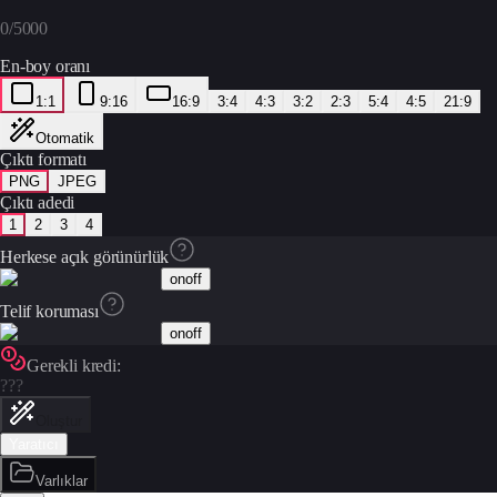
0
/
5000
En-boy oranı
1:1
9:16
16:9
3:4
4:3
3:2
2:3
5:4
4:5
21:9
Otomatik
Çıktı formatı
PNG
JPEG
Çıktı adedi
1
2
3
4
Herkese açık görünürlük
on
off
Telif koruması
on
off
Gerekli kredi:
???
Oluştur
Yaratıcı
Varlıklar