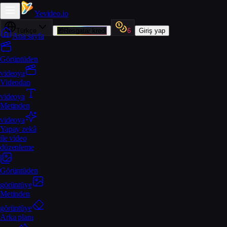
Yevideo
.io
Türkçe
🎁
Resgatar kredi
6
Giriş yap
Ana sayfa
Görüntüden
videoya
Videodan
videoya
Metinden
videoya
Yapay zekâ
ile video
düzenleme
Görüntüden
görüntüye
Metinden
görüntüye
Arka planı