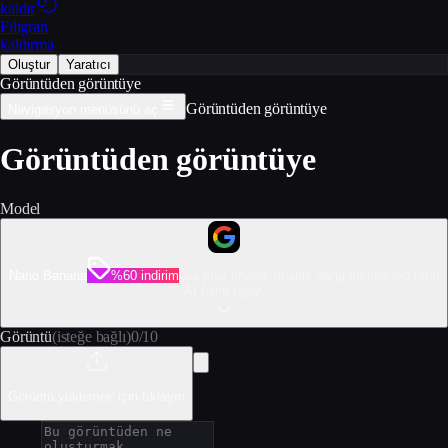
kaldır
Filigran
kaldırma
Oluştur
Yaratıcı
Görüntüden görüntüye
Görüntüden görüntüye
Navigasyon menüsünü aç
Görüntüden görüntüye
Model
Nano Banana
%60 indirim
Giá phải chăng, nhanh, đáng tin cho tạo hình
AI hàng ngày.
Görüntü
(isteğe bağlı)
0
/
10
Görüntü yüklemek için tıklayın