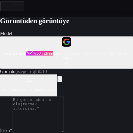
Oluştur
Görüntüden görüntüye
Model
Nano Banana
%60 indirim
Giá phải chăng, nhanh, đáng tin cho tạo hình
AI hàng ngày.
Görüntü
(isteğe bağlı)
0
/
10
Görüntü yüklemek için tıklayın
İstem
*