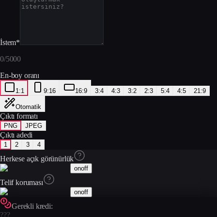
İstem
*
0
/
5000
En-boy oranı
1:1
9:16
16:9
3:4
4:3
3:2
2:3
5:4
4:5
21:9
Otomatik
Çıktı formatı
PNG
JPEG
Çıktı adedi
1
2
3
4
Herkese açık görünürlük
on
off
Telif koruması
on
off
Gerekli kredi:
???