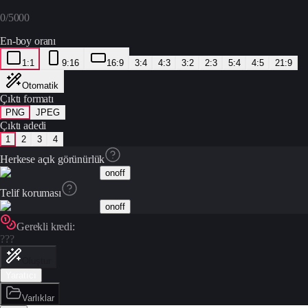
0
/
5000
En-boy oranı
1:1
9:16
16:9
3:4
4:3
3:2
2:3
5:4
4:5
21:9
Otomatik
Çıktı formatı
PNG
JPEG
Çıktı adedi
1
2
3
4
Herkese açık görünürlük
on
off
Telif koruması
on
off
Gerekli kredi:
???
Oluştur
Yaratıcı
Varlıklar