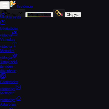
Yevideo
.io
Türkçe
🎁
Resgatar kredi
6
Giriş yap
Ana sayfa
Görüntüden
videoya
Videodan
videoya
Metinden
videoya
Yapay zekâ
ile video
düzenleme
Görüntüden
görüntüye
Metinden
görüntüye
Arka planı