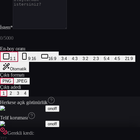
İstem
*
0
/
5000
En-boy oranı
1:1
9:16
16:9
3:4
4:3
3:2
2:3
5:4
4:5
21:9
Otomatik
Çıktı formatı
PNG
JPEG
Çıktı adedi
1
2
3
4
Herkese açık görünürlük
on
off
Telif koruması
on
off
Gerekli kredi:
???