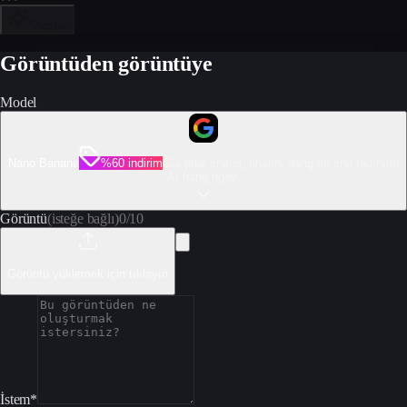
Oluştur
Görüntüden görüntüye
Model
Nano Banana
%60 indirim
Giá phải chăng, nhanh, đáng tin cho tạo hình
AI hàng ngày.
Görüntü
(isteğe bağlı)
0
/
10
Görüntü yüklemek için tıklayın
İstem
*