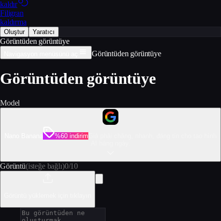
kaldır
Filigran
kaldırma
Oluştur
Yaratıcı
Görüntüden görüntüye
Görüntüden görüntüye
Navigasyon menüsünü aç
Görüntüden görüntüye
Model
Nano Banana
%60 indirim
Giá phải chăng, nhanh, đáng tin cho tạo hình
AI hàng ngày.
Görüntü
(isteğe bağlı)
0
/
10
Görüntü yüklemek için tıklayın