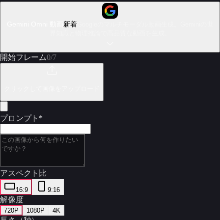
Gemini Omni 動画
新着
Googleのマルチモーダル動画生成。Geminiの世
界知識と物理推論で高品質な動画を生成。
開始フレーム
0
/
7
クリックして画像をアップロード
プロンプト
*
アスペクト比
16:9
9:16
解像度
720P
1080P
4K