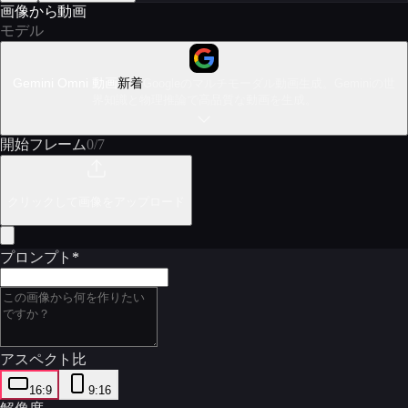
画像から動画
モデル
Gemini Omni 動画
新着
Googleのマルチモーダル動画生成。Geminiの世
界知識と物理推論で高品質な動画を生成。
開始フレーム
0
/
7
クリックして画像をアップロード
プロンプト
*
アスペクト比
16:9
9:16