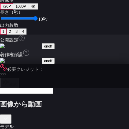
解像度
720P
1080P
4K
長さ（秒）
10秒
出力枚数
1
2
3
4
公開設定
on
off
著作権保護
on
off
必要クレジット：
???
生成
画像から動画
モデル