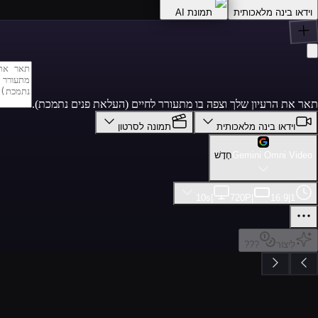
וידאו בינה מלאכותית
תמונת AI
תאר את הרעיון שלך וצפה בו מתעורר לחיים (העלאת פנים נתמכת).
וידאו בינה מלאכותית
תמונה לסרטון
Gemini Omni Video
חָדָשׁ
10s
|
720P
|
16:9
|
1
לִיצוֹר
???