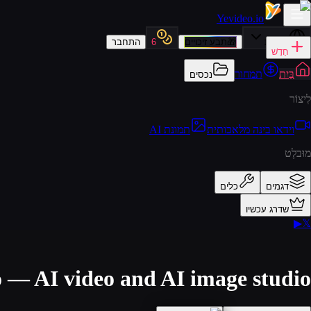
Yevideo
.io
עברית
🎁
תבע זיכויים
6
התחבר
חָדָשׁ
בַּיִת
תמחור
נכסים
לִיצוֹר
וידאו בינה מלאכותית
תמונת AI
מוּבלָט
דגמים
כלים
שדרג עכשיו
▶
𝕏
 — AI video and AI image studio