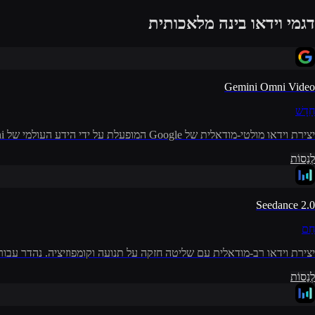
דגמי וידאו בינה מלאכותית
Gemini Omni Video
חָדָשׁ
יצירת וידאו מולטי-מודאלית של Google המופעלת על ידי הידע העולמי של Gemini והנימוק הפיזיקלי של פלט באיכות גבוהה.
לְנַסוֹת
Seedance 2.0
חַם
יצירת וידאו רב-מודאלית עם שליטה חזקה על תנועה וקומפוזיציה. נהדר עבור וידאו AI קולנועי כאשר אתה רוצה נושאים עקביים ותנועת מ
לְנַסוֹת