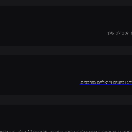
רנס לתוך זרימת העבודה של וידאו AI שלך. נסה ליצור מחדש ריקוד ותופתע.