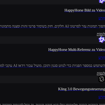
HappyHorse Bild zu Video
חָדָשׁ
הפוך תמונות עזר לסרטוני AI חלקים. חזק בשימור פרטי זהות וסצנה מתמונות הסטילס שלך.
לְנַסוֹת
HappyHorse Multi-Referenz zu Video
חָדָשׁ
השתמש במספר הפניות כדי לנווט סגנון ותוכן. מועיל עבור וידאו AI עקבי למותג וכיוונים ויזואליים מורכבים.
לְנַסוֹת
Kling 3.0 Bewegungssteuerung
חָדָשׁ
חוזק הווידאו הבינה מלאכותי שלו הוא חיקוי תנועה. זה יכול להעביר במדויק תנועת נושא מסרטון רפ