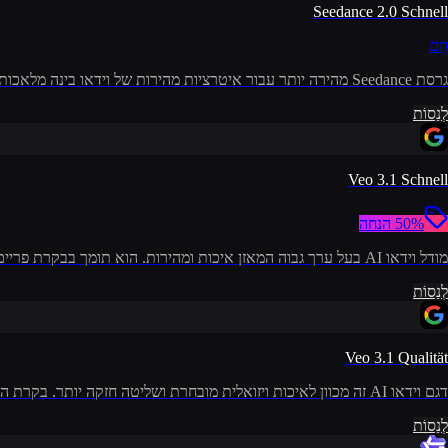
Seedance 2.0 Schnell
חַם
גרסת Seedance מהירה יותר עבור איטרציות מהירות של וידאו בינה מלאכותית. אידיאלי כאשר אתה צריך תצוגות מקדימות מהירות תוך שמירה על איכות מוצקה.
לְנַסוֹת
Veo 3.1 Schnell
50% הנחה
מודל וידאו AI בעל ערך גבוה המאזן איכות ומהירות. הוא תומך בבקרת פריים ראשון/אחרון, כך שתוכל לשמור על סגנון ותוכן וידאו בינה מלאכותית עקבית תוך יצירה מהירה.
לְנַסוֹת
Veo 3.1 Qualität
דגם וידאו AI זה מכוון לאיכות ויזואלית מובחרת ושליטה חזקה יותר. בקרת התנועה של המצלמה בווידאו בינה מלאכותית מצוינת (דחיפה/משיכה/הזזה/הטיה, זום היצ'קוק), עם עקביות אופי חזקה ואודיו מקורי.
לְנַסוֹת