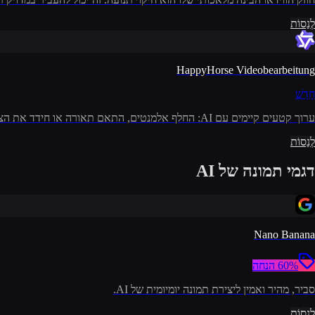
לְנַסוֹת
HappyHorse Videobearbeitung
חָדָשׁ
ערוך קטעים קיימים עם AI: החלף אלמנטים, התאם תאורה או חידד את הצילומים באמצעות הוראות פשוטות.
לְנַסוֹת
דגמי תמונה של AI
Nano Banana
60% הנחה
סביר, מהיר ואמין ליצירת תמונה יומיומית של AI.
לְנַסוֹת